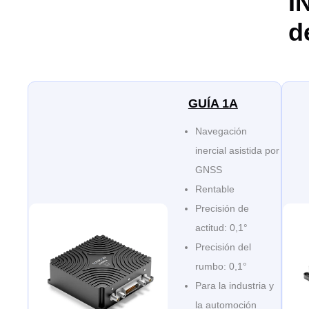
I
d
GUÍA 1A
Navegación
inercial asistida por
GNSS
Rentable
Precisión de
actitud: 0,1°
Precisión del
rumbo: 0,1°
Para la industria y
la automoción