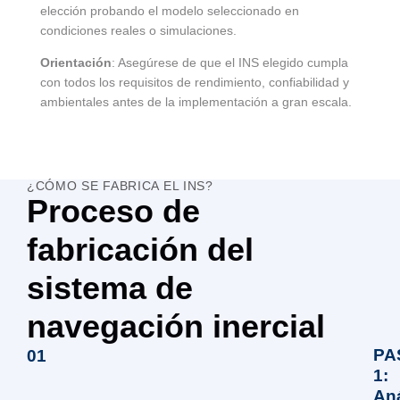
elección probando el modelo seleccionado en
condiciones reales o simulaciones.
Orientación
: Asegúrese de que el INS elegido cumpla
con todos los requisitos de rendimiento, confiabilidad y
ambientales antes de la implementación a gran escala.
¿CÓMO SE FABRICA EL INS?
Proceso de
fabricación del
sistema de
navegación inercial
PA
01
1:
Aná