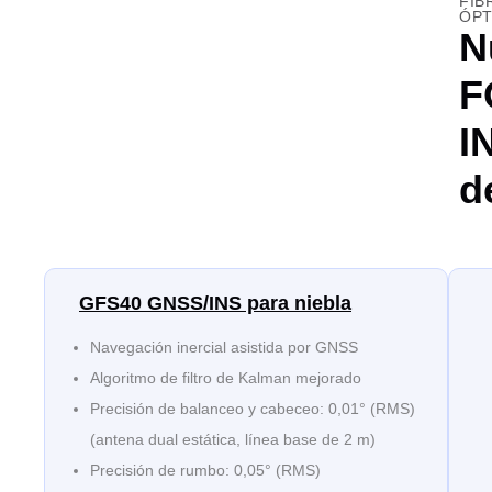
FIB
ÓPT
N
F
I
d
GFS40 GNSS/INS para niebla
Navegación inercial asistida por GNSS
Algoritmo de filtro de Kalman mejorado
Precisión de balanceo y cabeceo: 0,01° (RMS)
(antena dual estática, línea base de 2 m)
Precisión de rumbo: 0,05° (RMS)