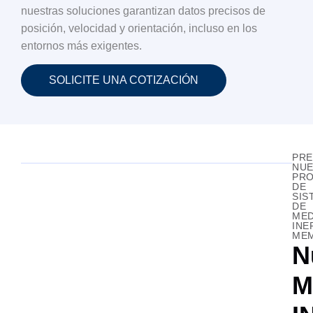
nuestras soluciones garantizan datos precisos de
posición, velocidad y orientación, incluso en los
entornos más exigentes.
SOLICITE UNA COTIZACIÓN
PR
NU
PR
DE
SIS
DE
MED
INE
ME
N
M