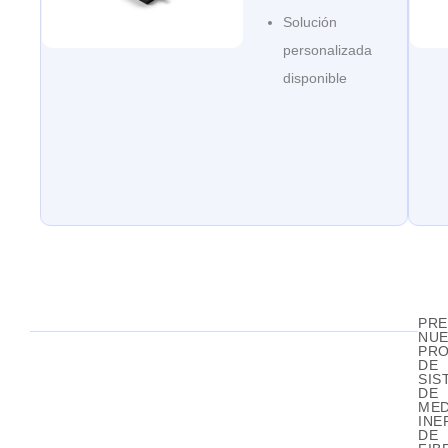
Solución
personalizada
disponible
PR
NU
PR
DE
SIS
DE
MED
INE
DE