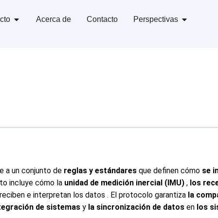
cto
Acerca de
Contacto
Perspectivas
re a un conjunto de
reglas y estándares
que definen cómo
se i
to incluye cómo la
unidad de medición inercial (IMU)
,
los re
reciben e interpretan los datos . El protocolo garantiza
la compa
ntegración de sistemas
y
la sincronización de datos
en
los s