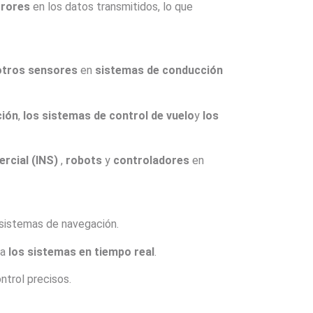
rrores
en los datos transmitidos, lo que
otros sensores
en
sistemas de conducción
ción
,
los sistemas de control de vuelo
y
los
rcial (INS)
,
robots
y
controladores
en
 sistemas de navegación.
ra
los sistemas en tiempo real
.
ntrol precisos.