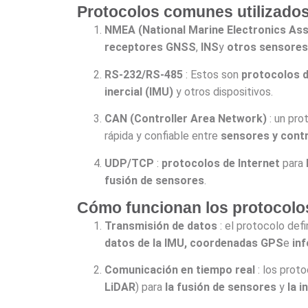
Protocolos comunes utilizados
NMEA (National Marine Electronics Ass
receptores GNSS
,
INS
y
otros sensores
RS-232/RS-485
: Estos son
protocolos d
inercial (IMU)
y otros dispositivos.
CAN (Controller Area Network)
: un pro
rápida y confiable entre
sensores y cont
UDP/TCP
:
protocolos de Internet
para
fusión de sensores
.
Cómo funcionan los protocolos
Transmisión de datos
: el protocolo def
datos de la IMU, coordenadas GPS
e
in
Comunicación en tiempo real
: los prot
LiDAR
) para
la fusión de sensores
y
la 