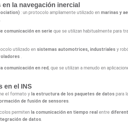
 en la navegación inercial
ociation)
: un protocolo ampliamente utilizado en
marinas y a
.
e comunicación en serie
que se utilizan habitualmente para tr
tocolo utilizado en
sistemas
automotrices, industriales
y robó
roladores
.
la comunicación en red
, que se utilizan a menudo en aplicacio
 en el INS
ine el formato y
la estructura de los paquetes de datos
para l
formación de fusión de sensores
.
ocolos permiten
la comunicación en tiempo real
entre
diferen
integración de datos
.