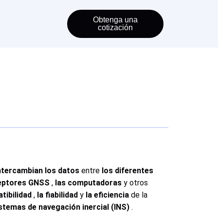
Obtenga una
cotización
ntercambian los datos
entre
los diferentes
ceptores GNSS
,
las computadoras
y otros
tibilidad
,
la fiabilidad
y
la eficiencia
de la
istemas de navegación inercial (INS)
.