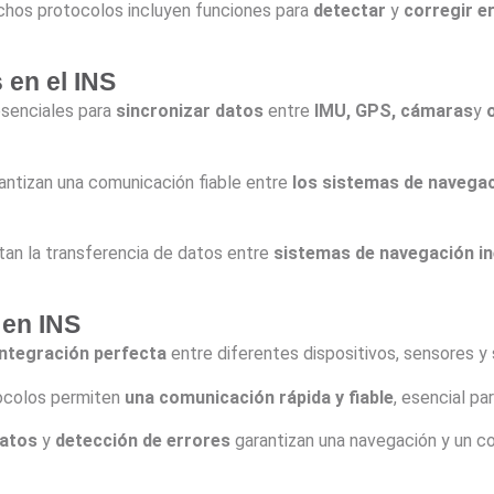
chos protocolos incluyen funciones para
detectar
y
corregir e
 en el INS
esenciales para
sincronizar datos
entre
IMU, GPS, cámaras
y
rantizan una comunicación fiable entre
los sistemas de navega
itan la transferencia de datos entre
sistemas de navegación ine
 en INS
integración perfecta
entre diferentes dispositivos, sensores y
tocolos permiten
una comunicación rápida y fiable
, esencial pa
datos
y
detección de errores
garantizan una navegación y un co