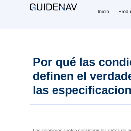
Inicio
Produ
Por qué las cond
definen el verdad
las especificacio
Los ingenieros suelen considerar los datos de l