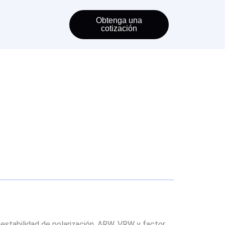
Obtenga una
cotización
 estabilidad de polarización, ARW, VRW y factor