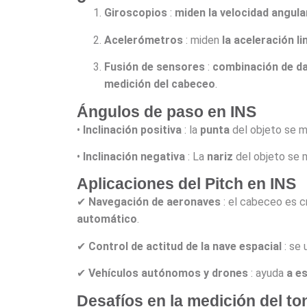
Giroscopios
:
miden la velocidad angula
Acelerómetros
: miden
la aceleración li
Fusión de sensores
:
combinación de d
medición del cabeceo
.
Ángulos de paso en INS
•
Inclinación positiva
: la
punta
del objeto se 
•
Inclinación negativa
: La
nariz
del objeto se
Aplicaciones del Pitch en INS
✔
Navegación de aeronaves
: el cabeceo es c
automático
.
✔
Control de actitud de la nave espacial
: se 
✔
Vehículos autónomos y drones
: ayuda
a es
Desafíos en la medición del to