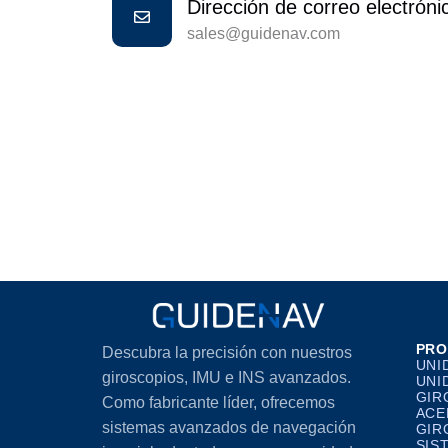
Dirección de correo electróni
sales@guidenav.com
PRO
Descubra la precisión con nuestros
UNI
giroscopios, IMU e INS avanzados.
UNI
GIR
Como fabricante líder, ofrecemos
ACE
sistemas avanzados de navegación
GIR
SIS