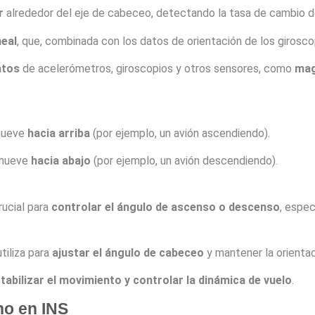
r
alrededor del eje de cabeceo, detectando la tasa de cambio d
neal
, que, combinada con los datos de orientación de los girosco
atos
de acelerómetros, giroscopios y otros sensores, como
mag
mueve
hacia arriba
(por ejemplo, un avión ascendiendo).
 mueve
hacia abajo
(por ejemplo, un avión descendiendo).
rucial para
controlar el ángulo de ascenso o descenso
, espe
utiliza para
ajustar el ángulo de cabeceo
y mantener la orientac
tabilizar el movimiento y controlar la dinámica de vuelo
.
no en INS