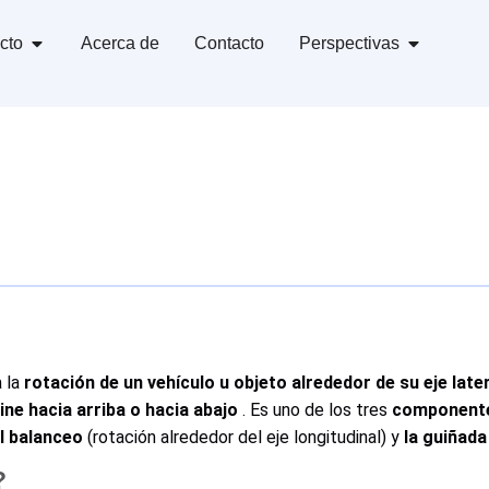
cto
Acerca de
Contacto
Perspectivas
a la
rotación de un vehículo u objeto alrededor de su eje late
line hacia arriba o hacia abajo
. Es uno de los tres
componentes
l balanceo
(rotación alrededor del eje longitudinal) y
la guiñada
?