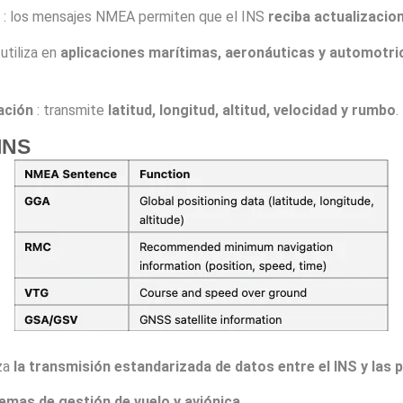
: los mensajes NMEA permiten que el INS
reciba actualizacio
 utiliza en
aplicaciones marítimas, aeronáuticas y automotri
ación
: transmite
latitud, longitud, altitud, velocidad y rumbo
.
INS
iza
la transmisión estandarizada de datos entre el INS y las 
emas de gestión de vuelo y aviónica
.