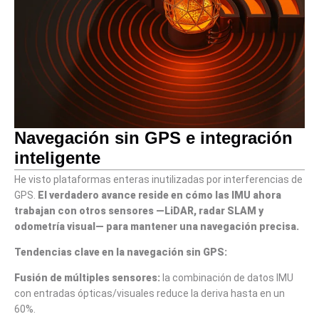
Navegación sin GPS e integración
inteligente
He visto plataformas enteras inutilizadas por interferencias de
GPS.
El verdadero avance reside en cómo las IMU ahora
trabajan con otros sensores —LiDAR, radar SLAM y
odometría visual— para mantener una navegación precisa.
Tendencias clave en la navegación sin GPS:
Fusión de múltiples sensores:
la combinación de datos IMU
con entradas ópticas/visuales reduce la deriva hasta en un
60%.