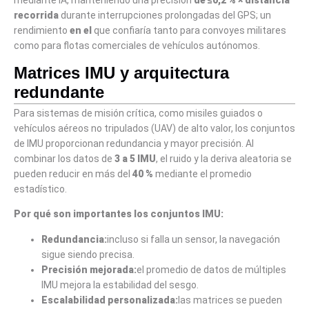
mediante IA, manteniendo una precisión
de
≤0,2 % × distancia
recorrida
durante interrupciones prolongadas del GPS; un
rendimiento
en
el
que confiaría tanto para convoyes militares
como para flotas comerciales de vehículos autónomos.
Matrices IMU y arquitectura
redundante
Para sistemas de misión crítica, como misiles guiados o
vehículos aéreos no tripulados (UAV) de alto valor, los conjuntos
de IMU proporcionan redundancia y mayor precisión. Al
combinar los datos de
3 a 5 IMU
, el ruido y la deriva aleatoria se
pueden reducir en más del
40 %
mediante el promedio
estadístico.
Por qué son importantes los conjuntos IMU:
Redundancia:
incluso si falla un sensor, la navegación
sigue siendo precisa.
Precisión mejorada:
el promedio de datos de múltiples
IMU mejora la estabilidad del sesgo.
Escalabilidad personalizada:
las matrices se pueden