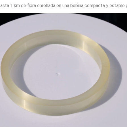
asta 1 km de fibra enrollada en una bobina compacta y estable pa