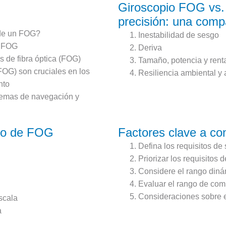
Giroscopio FOG vs.
precisión: una comp
 de un FOG?
Inestabilidad de sesgo
e FOG
Deriva
 de fibra óptica (FOG)
Tamaño, potencia y rent
(FOG) son cruciales en los
Resiliencia ambiental y 
nto
stemas de navegación y
nto de FOG
Factores clave a co
Defina los requisitos de
Priorizar los requisitos 
Considere el rango dinám
Evaluar el rango de co
Consideraciones sobre el
escala
a