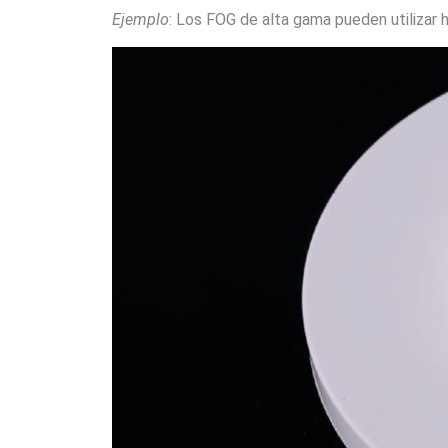
Ejemplo
: Los FOG de alta gama pueden utilizar h