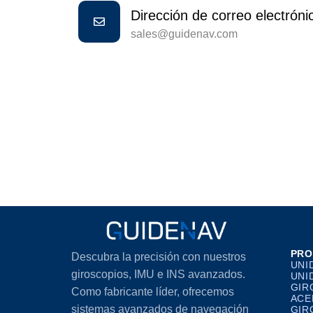
Dirección de correo electróni
sales@guidenav.com
PRO
Descubra la precisión con nuestros
UNI
giroscopios, IMU e INS avanzados.
UNI
GIR
Como fabricante líder, ofrecemos
ACE
sistemas avanzados de navegación
GIR