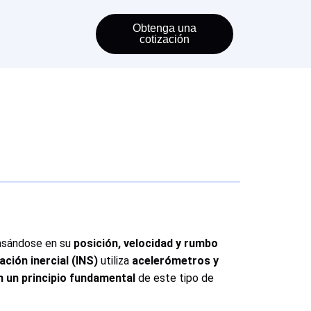
Obtenga una
cotización
asándose en su
posición, velocidad y rumbo
ción inercial (INS)
utiliza
acelerómetros y
n un principio fundamental
de este tipo de