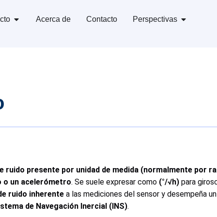
cto
Acerca de
Contacto
Perspectivas
o
e ruido presente por unidad de medida (normalmente por raí
o o un acelerómetro
. Se suele expresar como
(°/√h)
para giros
 de ruido inherente
a las mediciones del sensor y desempeña u
istema de Navegación Inercial (INS)
.