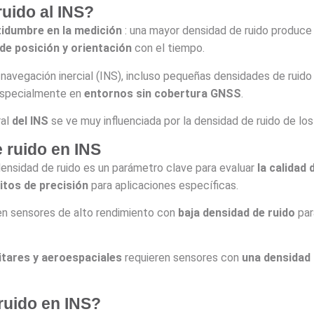
uido al INS?
tidumbre en la medición
: una mayor densidad de ruido produc
de posición y orientación
con el tiempo.
 navegación inercial (INS), incluso pequeñas densidades de rui
especialmente en
entornos sin cobertura GNSS
.
ral
del INS
se ve muy influenciada por la densidad de ruido de lo
 ruido en INS
 densidad de ruido es un parámetro clave para evaluar
la calidad 
sitos de precisión
para aplicaciones específicas.
ren sensores de alto rendimiento con
baja densidad de ruido
pa
itares y aeroespaciales
requieren sensores con
una densidad
ruido en INS?