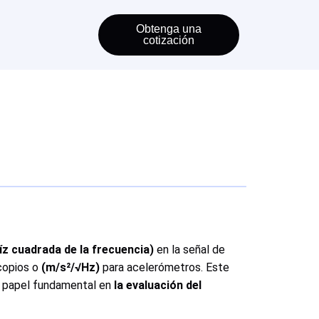
Obtenga una
cotización
z cuadrada de la frecuencia)
en la señal de
copios o
(m/s²/√Hz)
para acelerómetros. Este
n papel fundamental en
la evaluación del