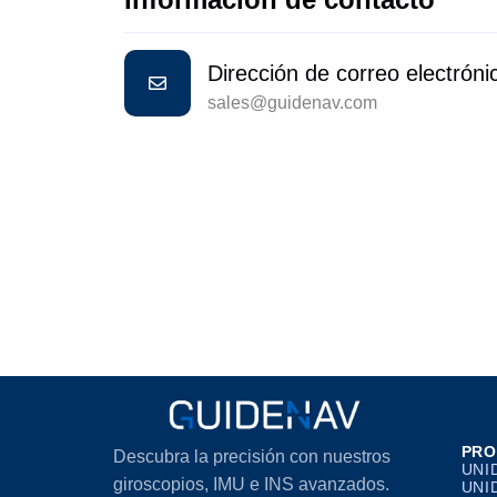
Dirección de correo electróni
sales@guidenav.com
PRO
Descubra la precisión con nuestros
UNI
giroscopios, IMU e INS avanzados.
UNI