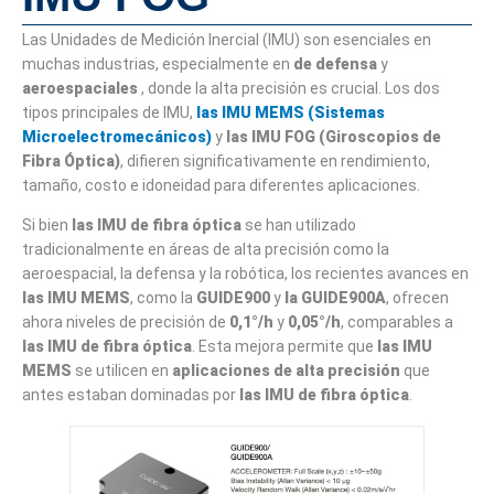
Las Unidades de Medición Inercial (IMU) son esenciales en
muchas industrias, especialmente en
de defensa
y
aeroespaciales
, donde la alta precisión es crucial. Los dos
tipos principales de IMU,
las IMU MEMS (Sistemas
Microelectromecánicos)
y
las IMU FOG (Giroscopios de
Fibra Óptica)
, difieren significativamente en rendimiento,
tamaño, costo e idoneidad para diferentes aplicaciones.
Si bien
las IMU de fibra óptica
se han utilizado
tradicionalmente en áreas de alta precisión como la
aeroespacial, la defensa y la robótica, los recientes avances en
las IMU MEMS
, como la
GUIDE900
y
la GUIDE900A
, ofrecen
ahora niveles de precisión de
0,1°/h
y
0,05°/h
, comparables a
las IMU de fibra óptica
. Esta mejora permite que
las IMU
MEMS
se utilicen en
aplicaciones de alta precisión
que
antes estaban dominadas por
las IMU de fibra óptica
.