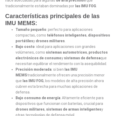
hace adecuadas para algunas
de alta precisión
que
tradicionalmente estaban dominadas por
las IMU FOG
.
Características principales de las
IMU MEMS:
Tamaño pequeño
: perfecto para aplicaciones
compactas, como
teléfonos inteligentes
,
dispositivos
portátiles
y
drones militares
.
Bajo costo
: ideal para aplicaciones con grandes
volúmenes, como
sistemas automotrices
,
productos
electrónicos de consumo
y
sistemas de defensa
que
necesitan equilibrar el rendimiento con la asequibilidad.
Precisión moderada
: si bien
las IMU
MEMS
tradicionalmente ofrecen una precisión menor
que
las IMU FOG
, los modelos de alta precisión ahora
cubren esta brecha para muchas aplicaciones de
defensa.
Bajo consumo de energía
: Altamente eficiente para
dispositivos que funcionan con baterías, crucial para
drones militares
,
sistemas de armas inteligentes
y
otras tecnologías de defensa móvil.