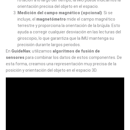
orientación precisa del objeto en el espacio.
Medición del campo magnético (opcional)
: Si se
incluye, el
magnetómetro
mide el campo magnético
terrestre y proporciona la orientación de la brújula. Esto
ayuda a corregir cualquier desviación en las lecturas del
giroscopio, lo que garantiza que la IMU mantenga su
precisión durante largos periodos.
En
GuideNav
, utilizamos
algoritmos de fusión de
sensores
para combinar los datos de estos componentes. De
esta forma, creamos una representación muy precisa de la
posición y orientación del objeto en el espacio 3D.