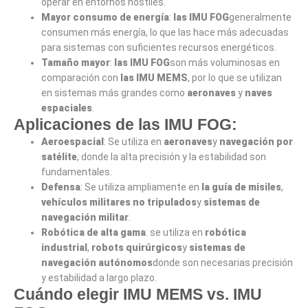
operar en entornos hostiles.
Mayor consumo de energía
:
las IMU FOG
generalmente
consumen más energía, lo que las hace más adecuadas
para sistemas con suficientes recursos energéticos.
Tamaño mayor
:
las IMU FOG
son más voluminosas en
comparación con
las IMU MEMS
, por lo que se utilizan
en sistemas más grandes como
aeronaves
y
naves
espaciales
.
Aplicaciones de las IMU FOG:
Aeroespacial
: Se utiliza en
aeronaves
y
navegación por
satélite
, donde la alta precisión y la estabilidad son
fundamentales.
Defensa
: Se utiliza ampliamente en
la guía de misiles
,
vehículos militares no tripulados
y
sistemas de
navegación militar
.
Robótica de alta gama
: se utiliza en
robótica
industrial
,
robots quirúrgicos
y
sistemas de
navegación autónomos
donde son necesarias precisión
y estabilidad a largo plazo.
Cuándo elegir IMU MEMS vs. IMU