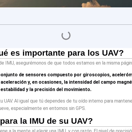
ué es importante para los UAV?
ón de IMU, asegurémonos de que todos estamos en la misma págin
un conjunto de sensores compuesto por giroscopios, aceler
la aceleración y, en ocasiones, la intensidad del campo magn
estabilidad y la precisión del movimiento.
tu UAV. Al igual que tú dependes de tu oído interno para mantener
eve, especialmente en entornos sin GPS.
 para la IMU de su UAV?
ne a la mente al elegir una IMU, y con razón. El nivel de precisió