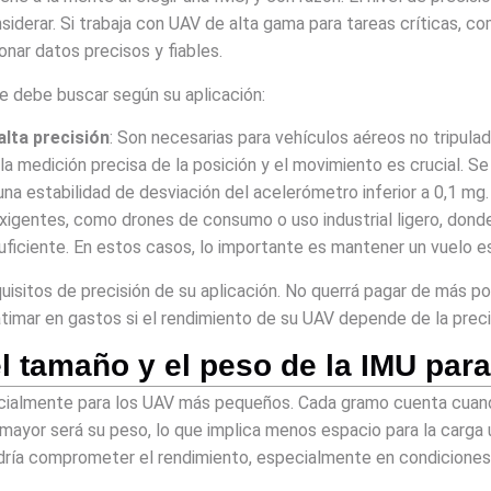
iderar. Si trabaja con UAV de alta gama para tareas críticas, co
nar datos precisos y fiables.
e debe buscar según su aplicación:
alta precisión
: Son necesarias para vehículos aéreos no tripulad
la medición precisa de la posición y el movimiento es crucial. 
 una estabilidad de desviación del acelerómetro inferior a 0,1 mg.
xigentes, como drones de consumo o uso industrial ligero, dond
iciente. En estos casos, lo importante es mantener un vuelo es
isitos de precisión de su aplicación. No querrá pagar de más po
imar en gastos si el rendimiento de su UAV depende de la preci
l tamaño y el peso de la IMU par
ecialmente para los UAV más pequeños. Cada gramo cuenta cuand
mayor será su peso, lo que implica menos espacio para la carga ú
dría comprometer el rendimiento, especialmente en condiciones d