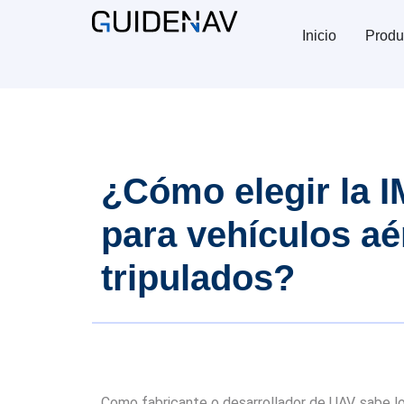
Inicio
Produ
¿Cómo elegir la 
para vehículos a
tripulados?
Como fabricante o desarrollador de UAV, sabe lo