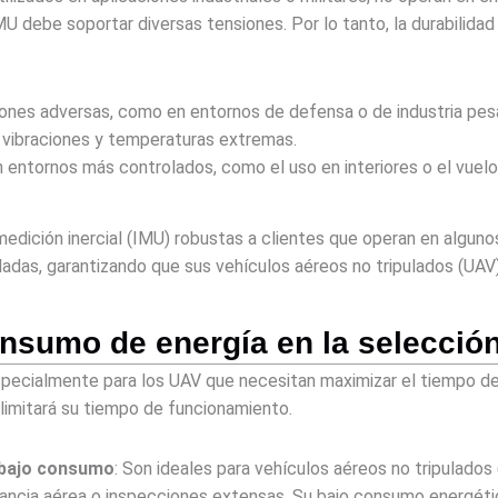
MU debe soportar diversas tensiones. Por lo tanto, la durabilida
ciones adversas, como en entornos de defensa o de industria pes
 vibraciones y temperaturas extremas.
n entornos más controlados, como el uso en interiores o el vue
edición inercial (IMU) robustas a clientes que operan en algun
eladas, garantizando que sus vehículos aéreos no tripulados (UAV
onsumo de energía en la selecció
especialmente para los UAV que necesitan maximizar el tiempo d
 limitará su tiempo de funcionamiento.
e bajo consumo
: Son ideales para vehículos aéreos no tripulados
ilancia aérea o inspecciones extensas. Su bajo consumo energéti