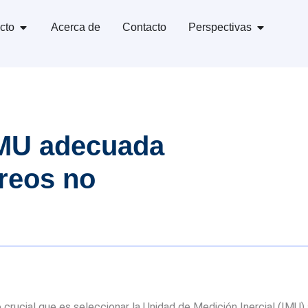
cto
Acerca de
Contacto
Perspectivas
IMU adecuada
éreos no
 crucial que es seleccionar la Unidad de Medición Inercial (IMU)