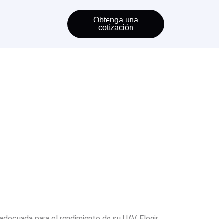
Obtenga una
cotización
 adecuada para el rendimiento de su UAV. Elegir