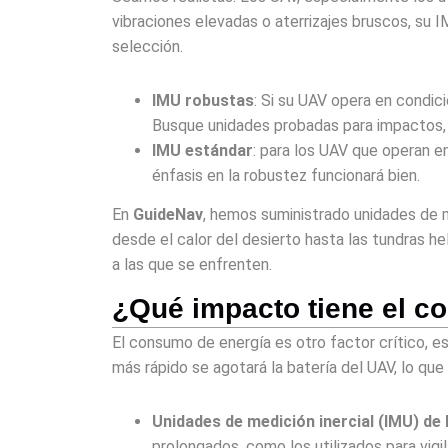
vibraciones elevadas o aterrizajes bruscos, su I
selección.
IMU robustas
: Si su UAV opera en condi
Busque unidades probadas para impactos,
IMU estándar
: para los UAV que operan e
énfasis en la robustez funcionará bien.
En
GuideNav
, hemos suministrado unidades de m
desde el calor del desierto hasta las tundras h
a las que se enfrenten.
¿Qué impacto tiene el c
El consumo de energía es otro factor crítico, 
más rápido se agotará la batería del UAV, lo que
Unidades de medición inercial (IMU) d
prolongados, como los utilizados para vig