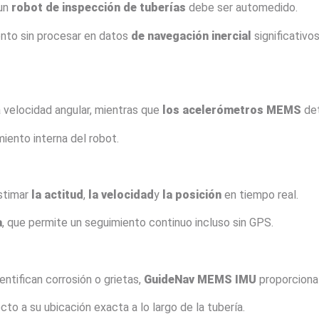
 un
robot de inspección de tuberías
debe ser automedido.
nto sin procesar en datos
de navegación inercial
significativo
 velocidad angular, mientras que
los acelerómetros MEMS
det
iento interna del robot.
estimar
la actitud
,
la velocidad
y
la posición
en tiempo real.
a
, que permite un seguimiento continuo incluso sin GPS.
ntifican corrosión o grietas,
GuideNav MEMS IMU
proporciona
cto a su ubicación exacta a lo largo de la tubería.