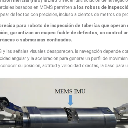
ición Inercial (IMU) MEMS
ofrecen una solución de navegaci
nerciales basados ​​en MEMS permiten
a los robots de inspecci
apear defectos con precisión, incluso a cientos de metros de pr
recisa para robots de inspección de tuberías que operan 
ción, garantizan un mapeo fiable de defectos, un control un
rráneas o submarinas confinadas.
SS y las señales visuales desaparecen, la navegación depende
idad angular y la aceleración para generar un perfil de movimie
a conocer su posición, actitud y velocidad exactas, la base para