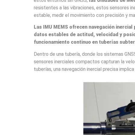
estos entornos sin GNSS,
las Unidades de Med
resistentes a las vibraciones, estos sensores i
estable, medir el movimiento con precisión y m
Las IMU MEMS ofrecen navegación inercial p
datos estables de actitud, velocidad y posi
funcionamiento continuo en tuberías subte
Dentro de una tubería, donde los sistemas GN
sensores inerciales compactos capturan la veloc
tuberías, una navegación inercial precisa implic