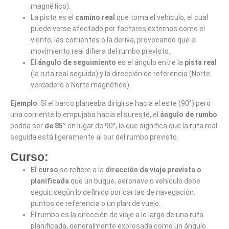
magnético).
La pista es el
camino real
que toma el vehículo, el cual
puede verse afectado por factores externos como el
viento, las corrientes o la deriva, provocando que el
movimiento real difiera del rumbo previsto.
El
ángulo de seguimiento
es el ángulo entre la
pista real
(la ruta real seguida) y la dirección de referencia (Norte
verdadero o Norte magnético).
Ejemplo
: Si el barco planeaba dirigirse hacia el este (90°) pero
una corriente lo empujaba hacia el sureste, el
ángulo de rumbo
podría ser
de 85°
en lugar de 90°, lo que significa que la ruta real
seguida está ligeramente al sur del rumbo previsto.
Curso:
El curso
se refiere a la
dirección de viaje prevista o
planificada
que un buque, aeronave o vehículo debe
seguir, según lo definido por cartas de navegación,
puntos de referencia o un plan de vuelo.
El rumbo es la dirección de viaje a lo largo de una ruta
planificada, generalmente expresada como un ángulo