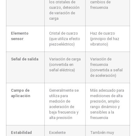
los cristales de
cambios de
cuarzo, detección
frecuencia
de variación de
carga
Elemento
Cristal de cuarzo
Haz de cuarzo
sensor
(que utiliza efecto
(principio del haz
piezoeléctrico)
vibratorio)
Señal de salida
Variación de carga
Variación de
(convertida en
frecuencia
señal eléctrica)
(convertida a señal
de aceleración)
Campo de
Generalmente se
Más adecuado para
aplicación
utiliza para
mediciones de alta
medición de
precisión, amplio
aceleración de
rango dinámico y
baja frecuencia y
sensibles a la
alta precisión
frecuencia
Estabilidad
Excelente
También muy