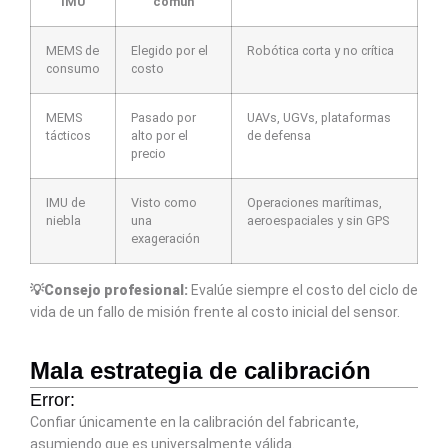
IMU
común
MEMS de
Elegido por el
Robótica corta y no crítica
consumo
costo
MEMS
Pasado por
UAVs, UGVs, plataformas
tácticos
alto por el
de defensa
precio
IMU de
Visto como
Operaciones marítimas,
niebla
una
aeroespaciales y sin GPS
exageración
💡Consejo profesional:
Evalúe siempre el costo del ciclo de
vida de un fallo de misión frente al costo inicial del sensor.
Mala estrategia de calibración
Error:
Confiar únicamente en la calibración del fabricante,
asumiendo que es universalmente válida.