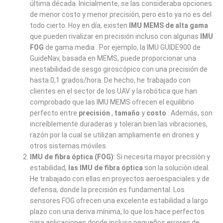
última década. Inicialmente, se las consideraba opciones
de menor costo y menor precisión, pero esto ya no es del
todo cierto. Hoy en día, existen
IMU MEMS de alta gama
que pueden rivalizar en precisión incluso con algunas
IMU
FOG
de gama media . Por ejemplo, la IMU GUIDE900 de
GuideNav, basada en MEMS, puede proporcionar una
inestabilidad de sesgo giroscópico con una precisión de
hasta 0,1 grados/hora. De hecho, he trabajado con
clientes en el sector de los UAV y la robótica que han
comprobado que las IMU MEMS ofrecen el equilibrio
perfecto entre
precisión
,
tamaño
y
costo
. Además, son
increíblemente duraderas y toleran bien las vibraciones,
razón por la cual se utilizan ampliamente en drones y
otros sistemas móviles.
IMU de fibra óptica (FOG)
: Si necesita mayor precisión y
estabilidad,
las IMU de fibra óptica
son la solución ideal.
He trabajado con ellas en proyectos aeroespaciales y de
defensa, donde la precisión es fundamental. Los
sensores FOG ofrecen una excelente estabilidad a largo
plazo con una deriva mínima, lo que los hace perfectos
para aplicaciones donde incluso pequeños errores de