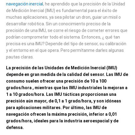
navegación inercial
, he aprendido que
la precisión de la Unidad
de Medición Inercial (IMU)
es fundamental para el éxito de
muchas aplicaciones, ya sea pilotar un dron, guiar un misil o
desarrollar robótica. Sin un conocimiento preciso de la
precisión de una IMU, se corre el riesgo de cometer errores que
podrían comprometer todo el sistema. Entonces, ¿
qué tan
precisa es una IMU
? Depende del tipo de sensor, su calibración
y el entorno en el que opera. Pero permítanme darles algunas
pautas claras.
La precisión de las Unidades de Medición Inercial (IMU)
depende en gran medida de la calidad del sensor. Las IMU de
consumo
suelen ofrecer una precisión de 10 a 100
grados/hora
, mientras que las IMU industriales
la mejoran a
1 a 10 grados/hora
.
Las IMU tácticas
proporcionan una
precisión aún mayor, de 0,1 a 1 grado/hora
,
y son idóneas
para aplicaciones militares. Por último,
las IMU de
navegación
ofrecen la máxima precisión, inferior a 0,01
grados/hora
,
ideales para la industria aeroespacial y de
defensa.