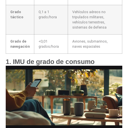
Grado
0,1 a 1
Vehículos aéreos no
táctico
grado/hora
tripulados militares,
vehículos terrestres,
sistemas de defensa
Grado de
<0,01
Aviones, submarinos,
navegación
grados/hora
naves espaciales
1. IMU de grado de consumo