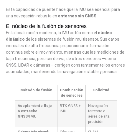
Esta capacidad de puente hace que la IMU sea esencial para
una navegación robusta en
entornos sin GNSS
.
El núcleo de la fusión de sensores
En la localización moderna, la IMU actúa como el
núcleo
dinámico
de los sistemas de fusión multisensor. Sus datos
inerciales de alta frecuencia proporcionan información
continua sobre el movimiento, mientras que las mediciones de
baja frecuencia, pero sin deriva, de otros sensores —como
GNSS, LiDAR o cámaras— corrigen constantemente los errores
acumulados, manteniendo la navegación estable y precisa.
Método de fusión
Combinación
Solicitud
de sensores
Acoplamiento flojo
RTK-GNSS +
Navegación
o estrecho
IMU
terrestre o
GNSS/IMU
aérea de alta
precisión
Odometría visual-
Cámara +
SLAM,