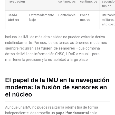
navegación
centímetros
centímetros
segundos
fusión
Grado
Extremadamente
Controlable
Pocos
Utilizabl
táctico
bajo
metros
militare
alto cos
Incluso las IMU de más alta calidad no pueden evitar la deriva
indefinidamente. Por eso, los sistemas autónomos modernos
siempre recurren a
la fusión de sensores
—que combina
datos de IMU con información GNSS, LiDAR o visual— para
mantener la precisión y la estabilidad a largo plazo.
El papel de la IMU en la navegación
moderna: la fusión de sensores en
el núcleo
Aunque una IMU no puede realizar la odometría de forma
independiente, desempeña un
papel fundamental
en la