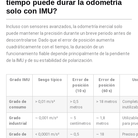
tiempo puede durar la odometría
solo con IMU?
Incluso con sensores avanzados, la odometría inercial solo
puede mantener la precisión durante un breve periodo antes de
descontrolarse. Dado que el error de posición aumenta
cuadráticamente con el tiempo, la duración de un
funcionamiento fiable depende principalmente de la pendiente
de la IMU y de su estabilidad de polarización.
Grado IMU
Sesgo típico
Error de
Error de
Us
posición
posición
(10 s)
(60 s)
Grado de
> 0,01 m/s²
> 0,5
> 18 metros
Complet
consumo
metros
inutiliza
Grado
~ 0,001 m/s²
~ 5
~ 1,8
Utilizab
industrial
centímetros
metros
para pru
Grado de
< 0,0001 m/s²
~ 0,5
~ 18
Preciso 