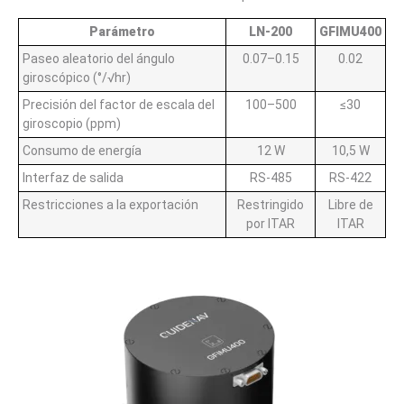
Parámetro
LN-200
GFIMU400
Paseo aleatorio del ángulo
0.07–0.15
0.02
giroscópico (°/√hr)
Precisión del factor de escala del
100–500
≤30
giroscopio (ppm)
Consumo de energía
12 W
10,5 W
Interfaz de salida
RS-485
RS-422
Restricciones a la exportación
Restringido
Libre de
por ITAR
ITAR