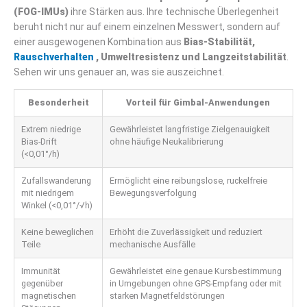
(FOG-IMUs)
ihre Stärken aus. Ihre technische Überlegenheit
beruht nicht nur auf einem einzelnen Messwert, sondern auf
einer ausgewogenen Kombination aus
Bias-Stabilität,
Rauschverhalten
, Umweltresistenz und Langzeitstabilität
.
Sehen wir uns genauer an, was sie auszeichnet.
Besonderheit
Vorteil für Gimbal-Anwendungen
Extrem niedrige
Gewährleistet langfristige Zielgenauigkeit
Bias-Drift
ohne häufige Neukalibrierung
(<0,01°/h)
Zufallswanderung
Ermöglicht eine reibungslose, ruckelfreie
mit niedrigem
Bewegungsverfolgung
Winkel (<0,01°/√h)
Keine beweglichen
Erhöht die Zuverlässigkeit und reduziert
Teile
mechanische Ausfälle
Immunität
Gewährleistet eine genaue Kursbestimmung
gegenüber
in Umgebungen ohne GPS-Empfang oder mit
magnetischen
starken Magnetfeldstörungen