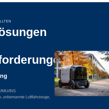
OLLTEN
ösungen
forderungen
ung
p/IMU/INS
, unbemannte Luftfahrzeuge,