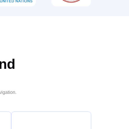
und
igation.