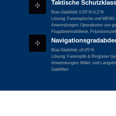
Taktische Schutzklas
Bias-Stabilität: 0,05°/h-0,2°/h
Lösung: Faseroptische und MEMS-
Anwendungen: Operationen von ge
Flugabwehrartillerie, Präzisionszie
Navigationsgradabde
Bias-Stabilität: ≤0,05°/h
Lösung: Faseroptik & Ringlaser G
Anwendungen: Mittel- und Langstreck
Satelliten