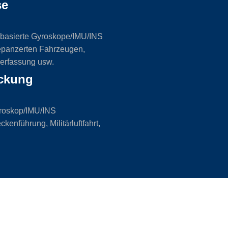
se
basierte Gyroskope/IMU/INS
panzerten Fahrzeugen,
lerfassung usw.
ckung
yroskop/IMU/INS
enführung, Militärluftfahrt,