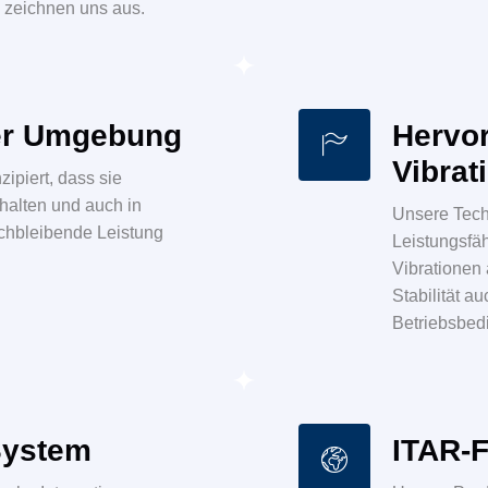
n zeichnen uns aus.
uer Umgebung
Hervor
Vibrat
ipiert, dass sie
alten und auch in
Unsere Techn
chbleibende Leistung
Leistungsfä
Vibrationen
Stabilität a
Betriebsbed
System
ITAR-