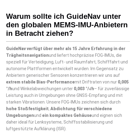
Warum sollte ich GuideNav unter
den globalen MEMS-IMU-Anbietern
in Betracht ziehen?
GuideNav verfügt über mehr als 15 Jahre Erfahrung in der
Trägheitsnavigation
und liefert hochpräzise FOG-IMUs, die
speziell für Verteidigung, Luft- und Raumfahrt, Schifffahrt und
autonome Plattformen entwickelt wurden. Im Gegensatz zu
Anbietern generischer Sensoren konzentrieren wir uns auf
extrem stabile Bias-Performance
mit Driftraten von nur
0,005
°/h
und Winkelabweichungen unter
0,003 °/√h
– für zuverlässige
Leistung auch in Umgebungen ohne GNSS-Empfang und mit
starken Vibrationen. Unsere FOG-IMUs zeichnen sich durch
hohe Stoßfestigkeit
,
Abdichtung für verschiedene
Umgebungen
und
ein kompaktes Gehäuse
und eignen sich
daher ideal für Lenksysteme, Schiffsstabilisierung und
luftgestützte Aufklärung (ISR).