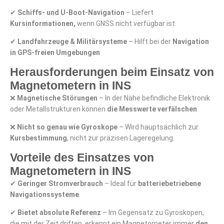
✔
Schiffs- und U-Boot-Navigation
– Liefert
Kursinformationen,
wenn GNSS nicht verfügbar ist.
✔
Landfahrzeuge & Militärsysteme
– Hilft bei der
Navigation
in GPS-freien Umgebungen
.
Herausforderungen beim Einsatz von
Magnetometern in INS
❌
Magnetische Störungen
– In der Nähe befindliche Elektronik
oder Metallstrukturen können
die Messwerte verfälschen
.
❌
Nicht so genau wie Gyroskope
– Wird hauptsächlich zur
Kursbestimmung
, nicht zur präzisen Lageregelung.
Vorteile des Einsatzes von
Magnetometern in INS
✔
Geringer Stromverbrauch
– Ideal für
batteriebetriebene
Navigationssysteme
.
✔
Bietet absolute Referenz
– Im Gegensatz zu Gyroskopen,
die mit der Zeit driften, erkennt ein Magnetometer immer
den