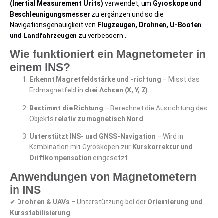
(Inertial Measurement Units)
verwendet, um
Gyroskope und
Beschleunigungsmesser
zu ergänzen und so die
Navigationsgenauigkeit von
Flugzeugen, Drohnen, U-Booten
und Landfahrzeugen
zu verbessern .
Wie funktioniert ein Magnetometer in
einem INS?
Erkennt Magnetfeldstärke und -richtung
– Misst das
Erdmagnetfeld in
drei Achsen (X, Y, Z)
.
Bestimmt die Richtung
– Berechnet die Ausrichtung des
Objekts
relativ zu magnetisch Nord
.
Unterstützt INS- und GNSS-Navigation
– Wird in
Kombination mit Gyroskopen zur
Kurskorrektur und
Driftkompensation
eingesetzt
Anwendungen von Magnetometern
in INS
✔
Drohnen & UAVs
– Unterstützung bei der
Orientierung und
Kursstabilisierung
.