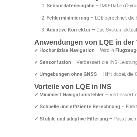
Sensordateneingabe
– IMU-Daten (Gyros
Fehlerminimierung
– LQE berechnet die
Adaptive Korrektur
– Das System aktualis
Anwendungen von LQE in der T
✔
Hochpräzise Navigation
– Wird in
Flugzeug
✔
Sensorfusion
– Verbessert die INS-Leistung
✔
Umgebungen ohne GNSS
– Hilft dabei, die
Vorteile von LQE in INS
✔
Minimiert Navigationsfehler
– Verbessert d
✔
Schnelle und effiziente Berechnung
– Funkti
✔
Stabile und adaptive Filterung
– Passt sich