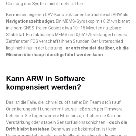
Glättung das System nicht mehr retten.
Bei meinen eigenen UAV-Konstruktionen betrachte ich ARW als
Navigationszeitbudget
. Ein MEMS-Gyroskop mit 0,2°/√h bietet
in einem GNSS-freien Gebiet etwa 10–15 Minuten nutzbare
Stabilität. Ein taktisches MEMS mit 0,05°/√h verlängert dieses
Zeitfenster. FOG verschafft Ihnen Stunden. Der Unterschied
liegt nicht nur in der Leistung –
er entscheidet darüber, ob die
Mission überhaupt durchgeführt werden kann
.
Kann ARW in Software
kompensiert werden?
Das ist die Falle, die ich viel zu oft sehe: Ein Team stößt auf
Orientierungsdrift und nimmt an, sie ließe sich per Firmware
beheben. Sie fügen weitere Filter hinzu, erhöhen die Kalman-
Verstärkung oder stapeln Sensorfusionsschichten –
doch die
Drift bleibt bestehen
. Denn was sie bekämpfen, ist kein
Programmierfehler oder eine Fehlkonfiguration der Fusion – es