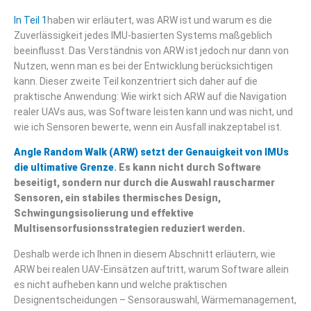
In Teil 1
haben wir erläutert, was ARW ist und warum es die
Zuverlässigkeit jedes IMU-basierten Systems maßgeblich
beeinflusst. Das Verständnis von ARW ist jedoch nur dann von
Nutzen, wenn man es bei der Entwicklung berücksichtigen
kann. Dieser zweite Teil konzentriert sich daher auf die
praktische Anwendung: Wie wirkt sich ARW auf die Navigation
realer UAVs aus, was Software leisten kann und was nicht, und
wie ich Sensoren bewerte, wenn ein Ausfall inakzeptabel ist.
Angle Random Walk (ARW) setzt der Genauigkeit von IMUs
die ultimative Grenze
. Es kann nicht durch Software
beseitigt, sondern nur durch die Auswahl rauscharmer
Sensoren, ein stabiles thermisches Design,
Schwingungsisolierung und effektive
Multisensorfusionsstrategien reduziert werden.
Deshalb werde ich Ihnen in diesem Abschnitt erläutern, wie
ARW bei realen UAV-Einsätzen auftritt, warum Software allein
es nicht aufheben kann und welche praktischen
Designentscheidungen – Sensorauswahl, Wärmemanagement,