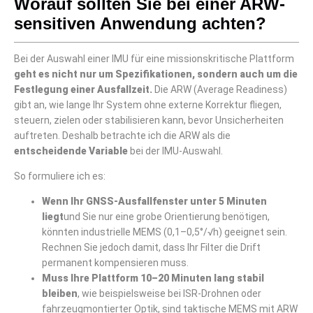
Worauf sollten Sie bei einer ARW-
sensitiven Anwendung achten?
Bei der Auswahl einer IMU für eine missionskritische Plattform
geht es nicht nur um Spezifikationen, sondern auch um die
Festlegung einer Ausfallzeit.
Die ARW (Average Readiness)
gibt an, wie lange Ihr System ohne externe Korrektur fliegen,
steuern, zielen oder stabilisieren kann, bevor Unsicherheiten
auftreten. Deshalb betrachte ich die ARW als die
entscheidende Variable
bei der IMU-Auswahl.
So formuliere ich es:
Wenn Ihr GNSS-Ausfallfenster unter 5 Minuten
liegt
und Sie nur eine grobe Orientierung benötigen,
könnten industrielle MEMS (0,1–0,5°/√h) geeignet sein.
Rechnen Sie jedoch damit, dass Ihr Filter die Drift
permanent kompensieren muss.
Muss Ihre Plattform 10–20 Minuten lang stabil
bleiben
, wie beispielsweise bei ISR-Drohnen oder
fahrzeugmontierter Optik, sind taktische MEMS mit ARW