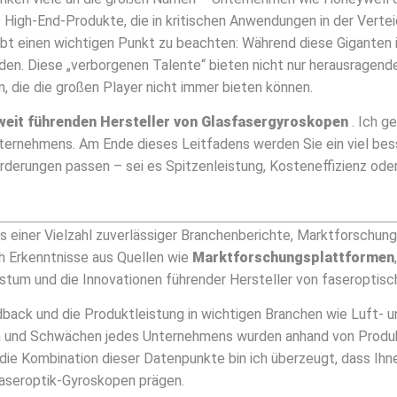
e High-End-Produkte, die in kritischen Anwendungen in der Verte
bt einen wichtigen Punkt zu beachten: Während diese Giganten i
erden. Diese „verborgenen Talente“ bieten nicht nur herausragen
, die die großen Player nicht immer bieten können.
weit führenden Hersteller von Glasfasergyroskopen
. Ich g
ernehmens. Am Ende dieses Leitfadens werden Sie ein viel bes
orderungen passen – sei es Spitzenleistung, Kosteneffizienz ode
 einer Vielzahl zuverlässiger Branchenberichte, Marktforschunge
ch Erkenntnisse aus Quellen wie
Marktforschungsplattformen
hstum und die Innovationen führender Hersteller von faseroptis
ack und die Produktleistung in wichtigen Branchen wie Luft- u
en und Schwächen jedes Unternehmens wurden anhand von Produk
 die Kombination dieser Datenpunkte bin ich überzeugt, dass Ihn
 Faseroptik-Gyroskopen prägen.