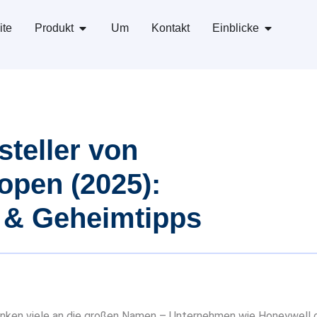
ite
Produkt
Um
Kontakt
Einblicke
steller von
open (2025):
 & Geheimtipps
enken viele an die großen Namen – Unternehmen wie Honeywell