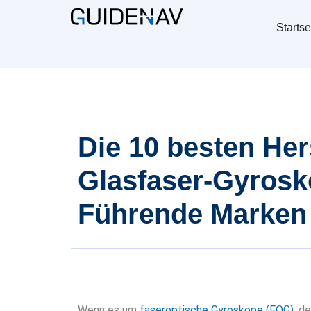
Startse
Die 10 besten Her
Glasfaser-Gyrosk
Führende Marken
Wenn es um
faseroptische Gyroskope (FOG)
, d