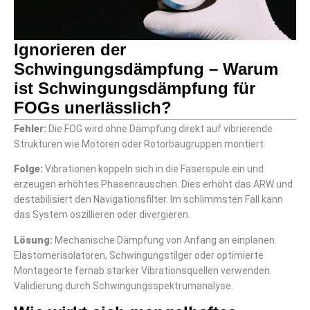
Ignorieren der
Schwingungsdämpfung – Warum
ist Schwingungsdämpfung für
FOGs unerlässlich?
Fehler:
Die FOG wird ohne Dämpfung direkt auf vibrierende
Strukturen wie Motoren oder Rotorbaugruppen montiert.
Folge:
Vibrationen koppeln sich in die Faserspule ein und
erzeugen erhöhtes Phasenrauschen. Dies erhöht das ARW und
destabilisiert den Navigationsfilter. Im schlimmsten Fall kann
das System oszillieren oder divergieren.
Lösung:
Mechanische Dämpfung von Anfang an einplanen.
Elastomerisolatoren, Schwingungstilger oder optimierte
Montageorte fernab starker Vibrationsquellen verwenden.
Validierung durch Schwingungsspektrumanalyse.