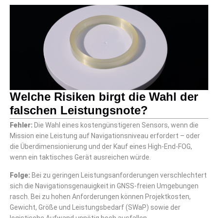
Welche Risiken birgt die Wahl der
falschen Leistungsnote?
Fehler:
Die Wahl eines kostengünstigeren Sensors, wenn die
Mission eine Leistung auf Navigationsniveau erfordert – oder
die Überdimensionierung und der Kauf eines High-End-FOG,
wenn ein taktisches Gerät ausreichen würde.
Folge:
Bei zu geringen Leistungsanforderungen verschlechtert
sich die Navigationsgenauigkeit in GNSS-freien Umgebungen
rasch. Bei zu hohen Anforderungen können Projektkosten,
Gewicht, Größe und Leistungsbedarf (SWaP) sowie der
logistische Aufwand unnötig hoch ausfallen.