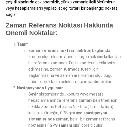
çeşitli alanlarda çok önemlidir, çünkü zamanla ilgili ölçümlerin
veya hesaplamaların yapılabileceği tutarlı bir başlangıç ​​noktası
sağlar.
Zaman Referans Noktası Hakkında
Önemli Noktalar:
Tanım
:
Zaman
referans noktası
, belirli bir bağlamda
zaman ölçümlerini standartlaştırmak için kullanılan
bir referans zamandır. Farklı saatlerin senkronize
edilmesine, zaman tutmada tutarlılığın
sağlanmasına ve zaman aralıklarının ölçüldüğü
sabit bir noktanın belirlenmesine yardımcı olur.
Navigasyonda Uygulama
:
Seyir
sistemlerinde , konum veya mesafe
hesaplamalarında referans zamanı belirtmek için
sıklıkla Zaman Referans Noktası (Time Datum)
kullanılır. Örneğin, GPS gibi
uydu navigasyon
sistemlerinde
zaman, belirli bir zaman referans
noktasına (
GPS zamanı
gibi) göre ölçülür .