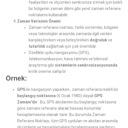
faaliyetleri ve ölçümleri senkronize etmek için belirli
bir bölgenin zaman dilimi gibi yerel zaman referans
noktalarını kullanabilir.
Zaman Verisinin Önemi
:
Zaman referans noktası, farklı sistemler, bölgeler
veya teknolojiler arasında zamanla ilgili verileri
karşılaştırırken veya birleştirirken
doğruluk
ve
tutarlılık
sağlamak için çok önemlidir
Özellikle uydu navigasyonu (GPS),
telekomünikasyon, hava tahmini ve bilimsel
araştırma gibi
sistemlerin senkronizasyonunda
kritik öneme sahiptir
Örnek:
GPS
ile navigasyon yaparken , zaman referansı belirli bir
başlangıç ​​noktasına
(6 Ocak 1980) dayalı
GPS
Zamanı'dır
. Bu, GPS alıcılarının bu başlangıç ​​noktasına
göre zamanı referans alarak hassas konumlar
hesaplamasına olanak tanır. Bu durumda Zaman
Referans Noktası, tüm GPS uyduları ve alıcıları arasında
ölçümlerin ve hesaplamaların hizalanmasına yardımcı