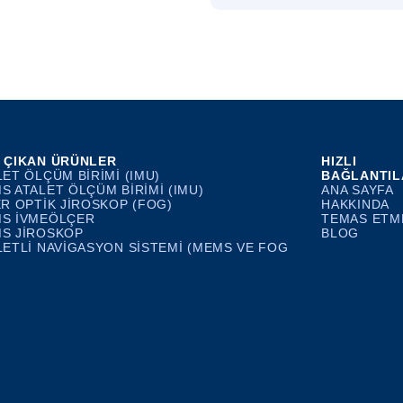
 ÇIKAN ÜRÜNLER
HIZLI
LET ÖLÇÜM BIRIMI (IMU)
BAĞLANTIL
S ATALET ÖLÇÜM BIRIMI (IMU)
ANA SAYFA
ER OPTIK JIROSKOP (FOG)
HAKKINDA
S İVMEÖLÇER
TEMAS ETM
S JIROSKOP
BLOG
LETLI NAVIGASYON SISTEMI (MEMS VE FOG