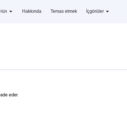
rün
Hakkında
Temas etmek
İçgörüler
ifade eder.