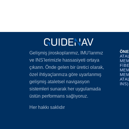
ÖNE
Gelişmiş jiroskoplarımız, IMU'larımız
ATA
ve INS'lerimizle hassasiyeti ortaya
MEM
FIB
çıkarın. Önde gelen bir üretici olarak,
MEM
özel ihtiyaçlarınıza göre uyarlanmış
MEM
ATA
gelişmiş ataletsel navigasyon
INS)
sistemleri sunarak her uygulamada
üstün performans sağlıyoruz.
Her hakkı saklıdır