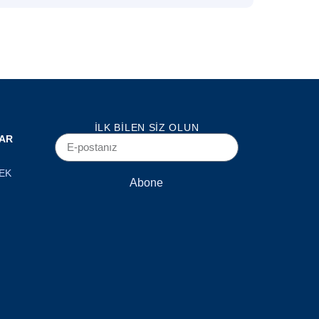
İLK BILEN SIZ OLUN
AR
EK
Abone