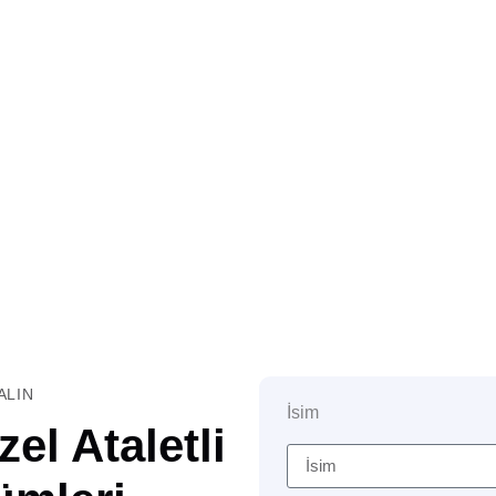
ALIN
İsim
el Ataletli