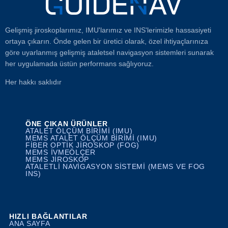
Gelişmiş jiroskoplarımız, IMU'larımız ve INS'lerimizle hassasiyeti
ortaya çıkarın. Önde gelen bir üretici olarak, özel ihtiyaçlarınıza
göre uyarlanmış gelişmiş ataletsel navigasyon sistemleri sunarak
her uygulamada üstün performans sağlıyoruz.
Her hakkı saklıdır
ÖNE ÇIKAN ÜRÜNLER
ATALET ÖLÇÜM BIRIMI (IMU)
MEMS ATALET ÖLÇÜM BIRIMI (IMU)
FIBER OPTIK JIROSKOP (FOG)
MEMS İVMEÖLÇER
MEMS JIROSKOP
ATALETLI NAVIGASYON SISTEMI (MEMS VE FOG
INS)
HIZLI BAĞLANTILAR
ANA SAYFA