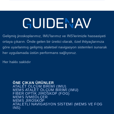
Gelişmiş jiroskoplarımız, IMU'larımız ve INS'lerimizle hassasiyeti
ortaya çıkarın. Önde gelen bir üretici olarak, özel ihtiyaçlarınıza
göre uyarlanmış gelişmiş ataletsel navigasyon sistemleri sunarak
her uygulamada üstün performans sağlıyoruz.
Her hakkı saklıdır
ÖNE ÇIKAN ÜRÜNLER
ATALET ÖLÇÜM BIRIMI (IMU)
MEMS ATALET ÖLÇÜM BIRIMI (IMU)
FIBER OPTIK JIROSKOP (FOG)
MEMS İVMEÖLÇER
MEMS JIROSKOP
ATALETLI NAVIGASYON SISTEMI (MEMS VE FOG
INS)