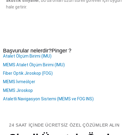
akustik sinyaller
, bu da onları uzun süreli görevler için uygun
hale getirir.
Başvurular nelerdir?
Pinger
？
Atalet Ölçüm Birimi (IMU)
MEMS Atalet Ölçüm Birimi (IMU)
Fiber Optik Jiroskop (FOG)
MEMS İvmeölçer
MEMS Jiroskop
Ataletli Navigasyon Sistemi (MEMS ve FOG INS)
24 SAAT IÇINDE ÜCRETSIZ ÖZEL ÇÖZÜMLER ALIN