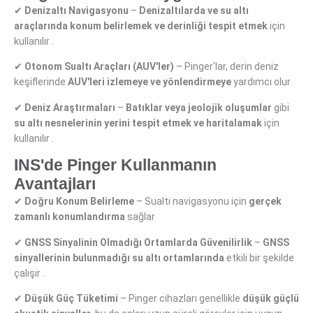
✔
Denizaltı Navigasyonu
–
Denizaltılarda ve su altı
araçlarında
konum belirlemek ve derinliği tespit etmek
için
kullanılır .
✔
Otonom Sualtı Araçları (AUV'ler)
– Pinger'lar, derin deniz
keşiflerinde
AUV'leri izlemeye ve yönlendirmeye
yardımcı olur
✔
Deniz Araştırmaları
–
Batıklar veya jeolojik oluşumlar
gibi
su altı nesnelerinin yerini tespit etmek ve haritalamak
için
kullanılır .
INS'de Pinger Kullanmanın
Avantajları
✔
Doğru Konum Belirleme
– Sualtı navigasyonu için
gerçek
zamanlı konumlandırma
sağlar
✔
GNSS Sinyalinin Olmadığı Ortamlarda Güvenilirlik
–
GNSS
sinyallerinin bulunmadığı
su altı ortamlarında
etkili bir şekilde
çalışır .
✔
Düşük Güç Tüketimi
– Pinger cihazları genellikle
düşük güçlü