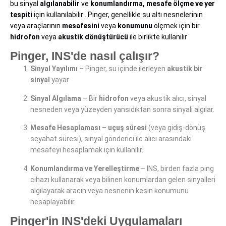
bu sinyal
algılanabilir
ve
konumlandırma, mesafe ölçme ve yer
tespiti
için kullanılabilir . Pinger, genellikle su altı nesnelerinin
veya araçlarının
mesafesini
veya
konumunu
ölçmek için bir
hidrofon
veya
akustik dönüştürücü
ile birlikte kullanılır
Pinger, INS'de nasıl çalışır?
Sinyal Yayılımı
– Pinger, su içinde ilerleyen
akustik bir
sinyal
yayar
Sinyal Algılama
– Bir
hidrofon
veya akustik alıcı, sinyal
nesneden veya yüzeyden yansıdıktan sonra sinyali algılar.
Mesafe Hesaplaması
–
uçuş süresi
(veya gidiş-dönüş
seyahat süresi), sinyal gönderici ile alıcı arasındaki
mesafeyi hesaplamak için kullanılır.
Konumlandırma ve Yerelleştirme
– INS, birden fazla ping
cihazı kullanarak veya bilinen konumlardan gelen sinyalleri
algılayarak aracın veya nesnenin kesin konumunu
hesaplayabilir.
Pinger'in INS'deki Uygulamaları