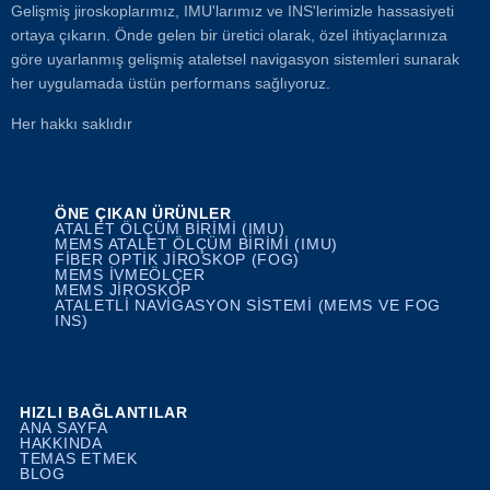
Gelişmiş jiroskoplarımız, IMU'larımız ve INS'lerimizle hassasiyeti
ortaya çıkarın. Önde gelen bir üretici olarak, özel ihtiyaçlarınıza
göre uyarlanmış gelişmiş ataletsel navigasyon sistemleri sunarak
her uygulamada üstün performans sağlıyoruz.
Her hakkı saklıdır
ÖNE ÇIKAN ÜRÜNLER
ATALET ÖLÇÜM BIRIMI (IMU)
MEMS ATALET ÖLÇÜM BIRIMI (IMU)
FIBER OPTIK JIROSKOP (FOG)
MEMS İVMEÖLÇER
MEMS JIROSKOP
ATALETLI NAVIGASYON SISTEMI (MEMS VE FOG
INS)
HIZLI BAĞLANTILAR
ANA SAYFA
HAKKINDA
TEMAS ETMEK
BLOG