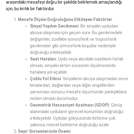
arasındaki mesafeyi doğru bir şekilde belirlemek amaçlandığı
için, bu kritik bir faktördür.
Mesafe Ölçüm Doğruluğunu Etkileyen Faktörler
:
Sinyal Yayılım Gecikmesi
: Bir sinyalin uydudan
alıcıya ulaşması için geçen süre. Bu gecikmedeki
değişimler, özellikle iyonosferik ve troposferik
gecikmeler gibi atmosferik koşullar nedeniyle
doğruluğu etkileyebilir.
Saat Hataları
: Uydu veya alıcıdaki saatlerin hatalı
olması, sinyalin iletim süresinin ölçülmesinde
hatalara yol açabilir.
Çoklu Yol Etkisi
: Sinyallerin alıcıya ulaşmadan önce
binalardan, dağlardan veya diğer engellerden
yansıması sonucu mesafe ölçümünde yanlışlıklara
neden olması durumudur.
Geometrik Hassasiyet Azalması (GDOP)
: Görüş
alanındaki uyduların göreceli konumları doğruluğu
etkileyebilir. Uydular gökyüzünde birbirine çok
yakınsa, menzil belirleme doğruluğu azalır.
Seyir Sistemlerinde Önemi
: