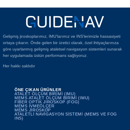
Gelişmiş jiroskoplarımız, IMU'larımız ve INS'lerimizle hassasiyeti
ortaya çıkarın. Önde gelen bir üretici olarak, özel ihtiyaçlarınıza
göre uyarlanmış gelişmiş ataletsel navigasyon sistemleri sunarak
her uygulamada üstün performans sağlıyoruz.
Her hakkı saklıdır
ÖNE ÇIKAN ÜRÜNLER
ATALET ÖLÇÜM BIRIMI (IMU)
MEMS ATALET ÖLÇÜM BIRIMI (IMU)
FIBER OPTIK JIROSKOP (FOG)
MEMS İVMEÖLÇER
MEMS JIROSKOP
ATALETLI NAVIGASYON SISTEMI (MEMS VE FOG
INS)