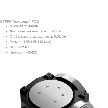
GTF90-Трехосевой FOG
Высокая точность
Диапазон гирокомпаса: ± 500 °/с
Стабильность смещения: ≤ 0,01 °/ч
Размер: 125*125*140 (мм)
Вес: ≤1350 г
Протокол: RS422