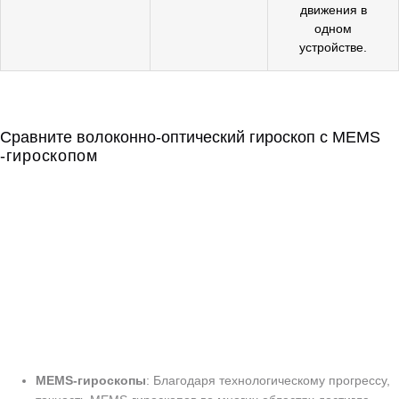
движения в
одном
устройстве.
Сравните волоконно-оптический гироскоп с MEMS
-гироскопом
Волоконно-оптический
гироскоп или MEMS-
гироскопер:
что лучше?
MEMS-гироскопы
: Благодаря технологическому прогрессу,