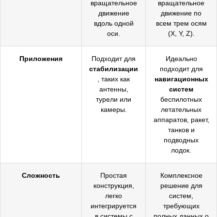
вращательное
вращательное
движение
движение по
вдоль одной
всем трем осям
оси.
(X, Y, Z).
Приложения
Подходит для
Идеально
стабилизации
подходит для
, таких как
навигационных
антенны,
систем
турели или
беспилотных
камеры.
летательных
аппаратов, ракет,
танков и
подводных
лодок.
Сложность
Простая
Комплексное
конструкция,
решение для
легко
систем,
интегрируется
требующих
в системы с
полных данных о