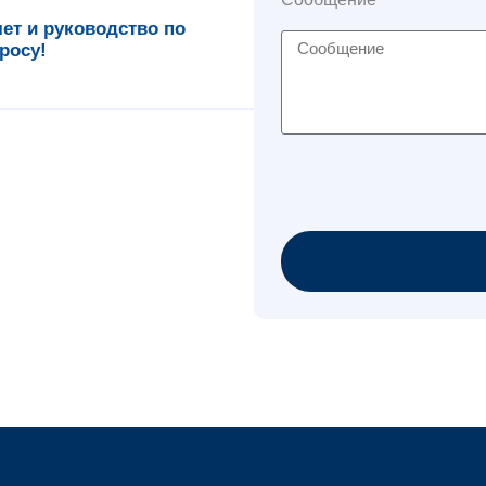
т и руководство по
росу!