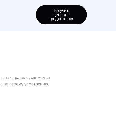
Получить
ценовое
предложение
ы, как правило, свяжемся
та по своему усмотрению.