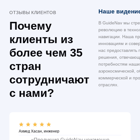
Наше видени
ОТЗЫВЫ КЛИЕНТОВ
Почему
В GuideNav мы стр
революцию в техно
клиенты из
навигации. Наша п
инновациям и сове
более чем 35
нас предоставлять 
решения, отвечаю
стран
потребностям наших
аэрокосмической, о
сотрудничают
коммерческой и п
отраслях.
с нами?
Ахмед Хасан, инженер
«Продукция GuideNav неизменно