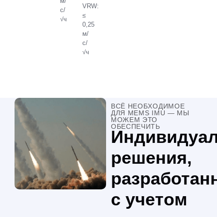
м/
VRW:
с/
≤
√ч
0,25
м/
с/
√ч
ВСЁ НЕОБХОДИМОЕ
ДЛЯ MEMS IMU — МЫ
МОЖЕМ ЭТО
ОБЕСПЕЧИТЬ
Индивидуа
решения,
разработан
с учетом