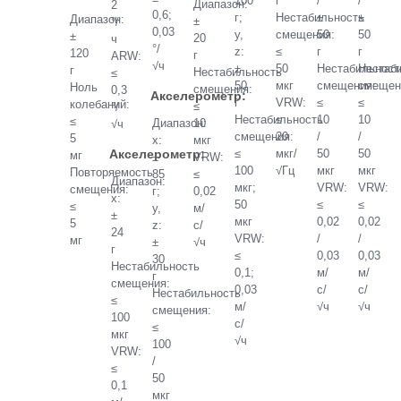
100
г
/
/
Диапазон:
2
0,6;
г;
Нестабильность
±
±
Диапазон:
±
°/
0,03
y,
смещения:
50
50
±
20
ч
°/
z:
≤
г
г
120
г
ARW:
√ч
±
50
Нестабильност
Нестаб
г
Нестабильность
≤
50
мкг
смещения:
смещен
Ноль
смещения:
0,3
Акселерометр:
г
VRW:
≤
≤
колебаний:
≤
°/
Нестабильность
≤
10
10
≤
Диапазон:
10
√ч
смещения:
20
/
/
5
x:
мкг
Акселерометр:
≤
мкг/
50
50
мг
±
VRW:
100
√Гц
мкг
мкг
Повторяемость
85
≤
Диапазон:
мкг;
VRW:
VRW:
смещения:
г;
0,02
x:
50
≤
≤
≤
y,
м/
±
мкг
0,02
0,02
5
z:
с/
24
VRW:
/
/
мг
±
√ч
г
≤
0,03
0,03
30
Нестабильность
0,1;
м/
м/
г
смещения:
0,03
с/
с/
Нестабильность
≤
м/
√ч
√ч
смещения:
100
с/
≤
мкг
√ч
100
VRW:
/
≤
50
0,1
мкг