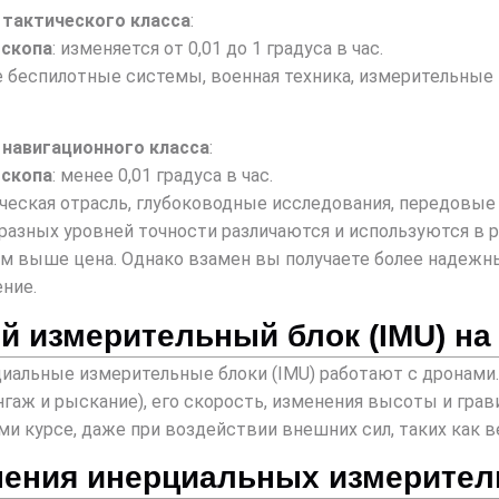
 тактического класса
:
оскопа
: изменяется от 0,01 до 1 градуса в час.
е беспилотные системы, военная техника, измерительные
навигационного класса
:
оскопа
: менее 0,01 градуса в час.
ическая отрасль, глубоководные исследования, передовы
азных уровней точности различаются и используются в р
ем выше цена. Однако взамен вы получаете более надежн
ние.
й измерительный блок (IMU) на
циальные измерительные блоки (IMU) работают с дронами
ангаж и рыскание), его скорость, изменения высоты и гр
ми курсе, даже при воздействии внешних сил, таких как 
ения инерциальных измеритель