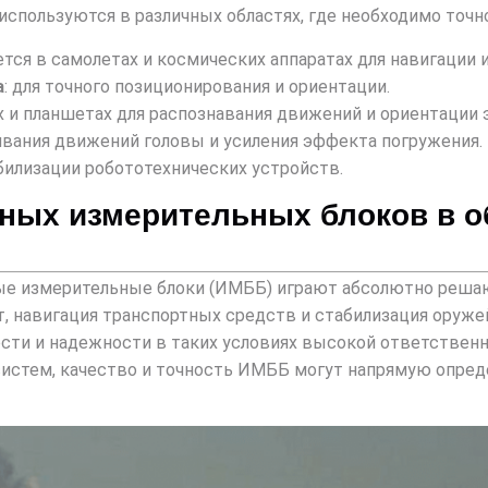
используются в различных областях, где необходимо точ
ется в самолетах и ​​космических аппаратах для навигации 
а
: для точного позиционирования и ориентации.
х и планшетах для распознавания движений и ориентации 
живания движений головы и усиления эффекта погружения.
абилизации робототехнических устройств.
ных измерительных блоков в 
е измерительные блоки (ИМББ) играют абсолютно решаю
кет, навигация транспортных средств и стабилизация ору
сти и надежности в таких условиях высокой ответственно
истем, качество и точность ИМББ могут напрямую опреде