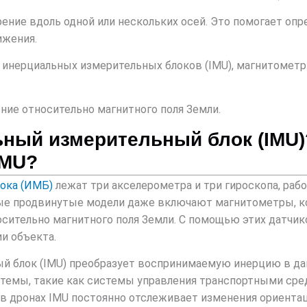
ение вдоль одной или нескольких осей. Это помогает опр
ижения.
в инерциальных измерительных блоков (IMU), магнитомет
ие относительно магнитного поля Земли.
ьный измерительный блок (IMU)
IMU?
лока (ИМБ)
лежат три акселерометра и три гироскопа, раб
торые продвинутые модели даже включают магнитометры, 
сительно магнитного поля Земли. С помощью этих датчи
и объекта.
ый блок (IMU) преобразует воспринимаемую инерцию в д
стемы, такие как системы управления транспортными сре
 в дронах IMU постоянно отслеживает изменения ориентац