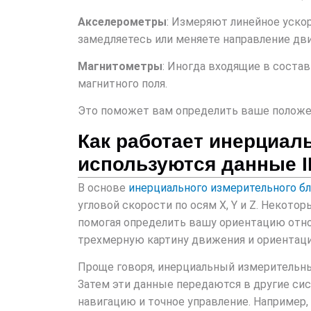
Акселерометры
: Измеряют линейное ускор
замедляетесь или меняете направление дв
Магнитометры
: Иногда входящие в соста
магнитного поля.
Это поможет вам определить ваше положен
Как работает инерциал
используются данные 
В основе
инерциального измерительного б
угловой скорости по осям X, Y и Z. Неко
помогая определить вашу ориентацию отно
трехмерную картину движения и ориентаци
Проще говоря, инерциальный измерительн
Затем эти данные передаются в другие си
навигацию и точное управление. Например,