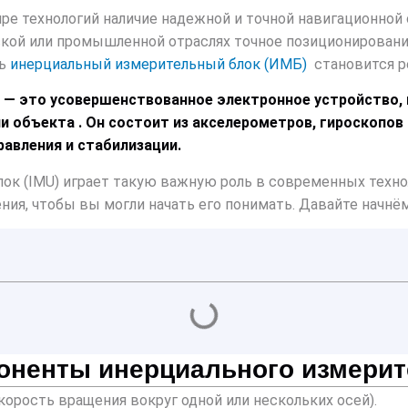
е технологий наличие надежной и точной навигационной
кой или промышленной отраслях точное позиционирование
сь
инерциальный измерительный блок (ИМБ)
становится 
 — это усовершенствованное электронное устройство,
ии объекта . Он состоит из акселерометров, гироскопо
равления и стабилизации.
к (IMU) играет такую ​​важную роль в современных техн
ния, чтобы вы могли начать его понимать. Давайте начнём
ненты инерциального измерите
корость вращения вокруг одной или нескольких осей).