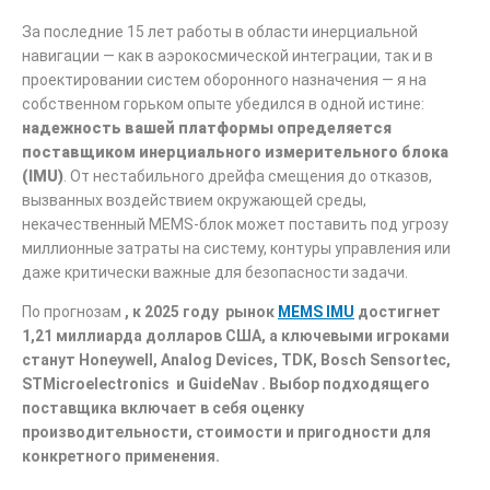
За последние 15 лет работы в области инерциальной
навигации — как в аэрокосмической интеграции, так и в
проектировании систем оборонного назначения — я на
собственном горьком опыте убедился в одной истине:
надежность вашей платформы определяется
поставщиком инерциального измерительного блока
(IMU)
. От нестабильного дрейфа смещения до отказов,
вызванных воздействием окружающей среды,
некачественный MEMS-блок может поставить под угрозу
миллионные затраты на систему, контуры управления или
даже критически важные для безопасности задачи.
По прогнозам
, к 2025 году
рынок
MEMS IMU
достигнет
1,21 миллиарда долларов США,
а ключевыми игроками
станут Honeywell, Analog Devices,
TDK, Bosch Sensortec,
STMicroelectronics
и GuideNav
. Выбор подходящего
поставщика включает в себя оценку
производительности, стоимости и пригодности для
конкретного применения.