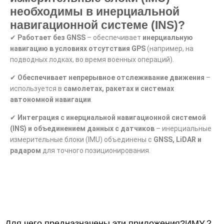
необходимы в инерциальной
навигационной системе (INS)?
✔
Работает без GNSS
– обеспечивает
инерциальную
навигацию в условиях отсутствия GPS
(например, на
подводных лодках, во время военных операций).
✔
Обеспечивает непрерывное отслеживание движения
–
используется в
самолетах, ракетах и ​​системах
автономной навигации
.
✔
Интеграция с инерциальной навигационной системой
(INS) и объединением данных с датчиков
– инерциальные
измерительные блоки (IMU) объединены с
GNSS, LiDAR и
радаром
для точного позиционирования.
Для чего предназначены эти приложения?
ИМУ
？