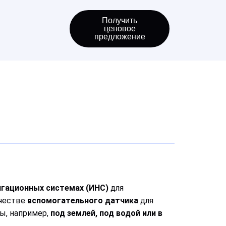
Получить
ценовое
предложение
игационных системах (ИНС)
для
ачестве
вспомогательного датчика
для
ы, например,
под землей, под водой или в