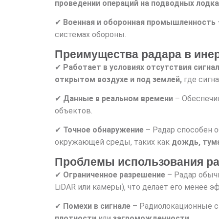
проведении операций на подводных лодка
✔
Военная и оборонная промышленность
системах обороны.
Преимущества радара в ине
✔
Работает в условиях отсутствия сигна
открытом воздухе и под землей,
где сигн
✔
Данные в реальном времени
– Обеспечи
объектов.
✔
Точное обнаружение
– Радар способен 
окружающей среды, таких как
дождь, тум
Проблемы использования ра
✔
Ограниченное разрешение
– Радар обыч
LiDAR или камеры), что делает его менее
✔
Помехи в сигнале
– Радиолокационные с
плотности
или
загроможденности
.