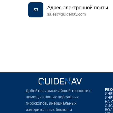
Адрес электронной почты
sales@guidenav.com
РЕК
Добейтесь высочайшей точности с
ИНЕ
помощью наших передовых
ИНЕ
НА 
гироскопов, инерциальных
СИС
измерительных блоков и
ВОЛ