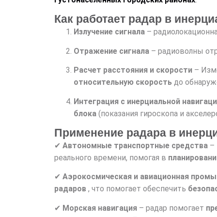
Как работает радар в инерц
Излучение сигнала
– радиолокационна
Отражение сигнала
– радиоволны отр
Расчет расстояния и скорости
– Изм
относительную скорость
до обнаруж
Интеграция с инерциальной навигац
блока
(показания гироскопа и акселе
Применение радара в инерц
✔
Автономные транспортные средства
– 
реального времени, помогая в
планировани
✔
Аэрокосмическая и авиационная пром
радаров
, что помогает обеспечить
безопа
✔
Морская навигация
– радар помогает
пр