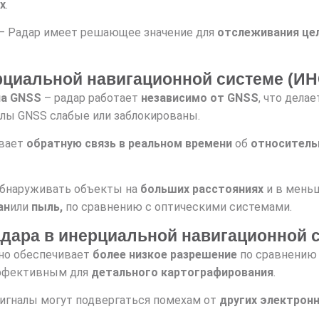
х
.
– Радар имеет решающее значение для
отслеживания це
рциальной навигационной системе (ИН
ла GNSS
– радар работает
независимо от GNSS
, что дела
алы GNSS слабые или заблокированы.
вает
обратную связь в реальном времени
об
относитель
обнаруживать объекты на
больших расстояниях
и в мень
ан
или
пыль,
по сравнению с оптическими системами.
дара в инерциальной навигационной с
но обеспечивает
более низкое разрешение
по сравнению 
 эффективным для
детального картографирования
.
игналы могут подвергаться помехам от
других электрон