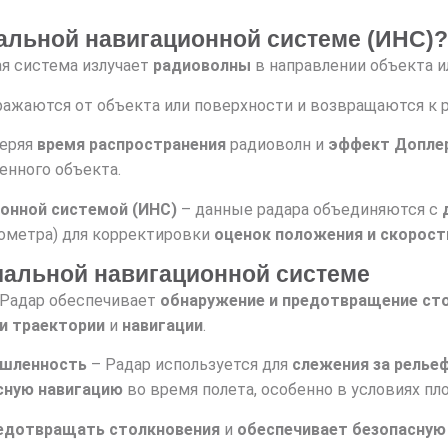
иальной навигационной системе (ИНС)?
я система излучает
радиоволны
в направлении объекта и
ажаются от объекта или поверхности и возвращаются к 
еряя
время распространения
радиоволн и
эффект Допле
енного объекта.
ионной системой (ИНС)
– данные радара объединяются с
рометра) для корректировки
оценок положения и скорост
иальной навигационной системе
Радар обеспечивает
обнаружение и предотвращение сто
и траектории
и
навигации
.
ышленность
– Радар используется для
слежения за релье
сную навигацию
во время полета, особенно в условиях пл
едотвращать столкновения
и
обеспечивает безопасную