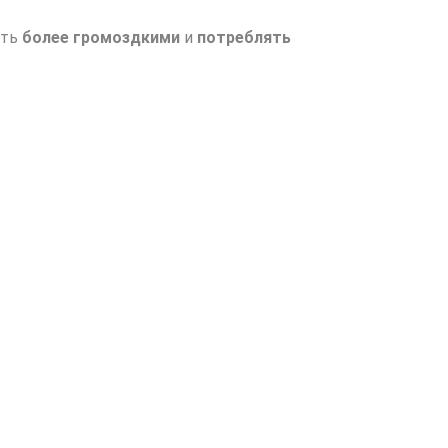
ыть
более громоздкими
и
потреблять