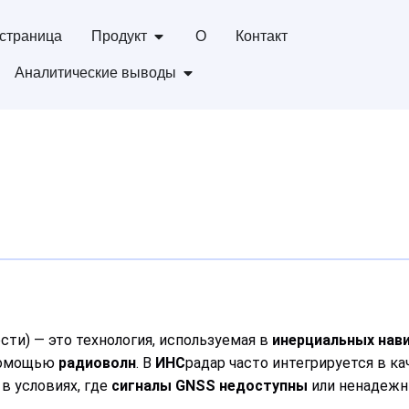
страница
Продукт
О
Контакт
Аналитические выводы
сти) — это технология, используемая в
инерциальных нав
 помощью
радиоволн
. В
ИНС
радар часто интегрируется в к
 в условиях, где
сигналы GNSS недоступны
или ненадежн