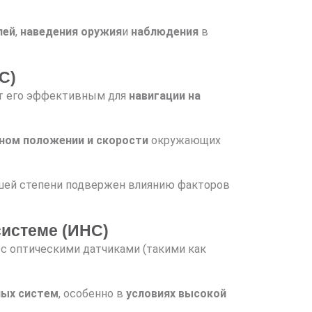
лей
,
наведения оружия
и
наблюдения
в
С)
ет его эффективным для
навигации на
ном положении и скорости
окружающих
шей степени подвержен влиянию факторов
истеме (ИНС)
с оптическими датчиками (такими как
ных систем
, особенно в
условиях высокой