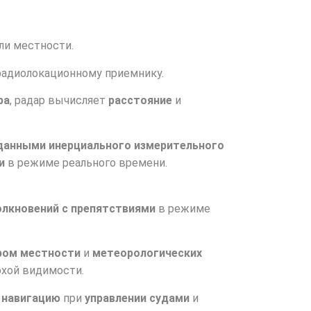
ли местности.
радиолокационному приемнику.
ра
, радар вычисляет
расстояние
и
данными инерциального измерительного
и
в режиме реального времени.
лкновений с препятствиями
в режиме
фом местности
и
метеорологических
охой видимости.
 навигацию
при
управлении судами
и