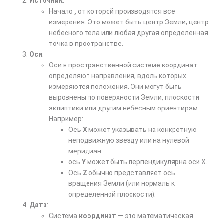
Источник
:
Начало
,
от которой производятся все
измерения. Это может быть центр Земли, центр
небесного тела или любая другая определенная
точка в пространстве.
Оси
:
Оси в пространственной системе координат
определяют направления, вдоль которых
измеряются положения. Они могут быть
выровнены по поверхности Земли, плоскости
эклиптики или другим небесным ориентирам.
Например:
Ось
X
может указывать на конкретную
неподвижную звезду или на нулевой
меридиан.
ось
Y
может быть перпендикулярна оси X.
Ось
Z
обычно представляет ось
вращения Земли (или нормаль к
определенной плоскости).
Дата
:
Система
координат
— это математическая