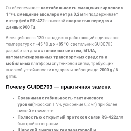
Он обеспечивает
нестабильность смещения гироскопа
1 °/ч
,
смещение акселерометра 0,2 мг
и поддерживает
интерфейс RS-422
с высокой
скоростью передачи
данных 900 Гц
.
Весящий всего
120 г
и надежно работающий в диапазоне
температур от
−45 °C до +85 °C
, светильник GUIDE703
разработан для
автономных систем, БПЛА,
автоматизированных транспортных средств и
мобильных
платформ спутниковой связи, требующих
высокой устойчивости к ударам и вибрации до
2000 g / 6
grms
.
Почему GUIDE703 — практичная замена
Сравнимая стабильность тактического
уровня
(гироскоп 1 °/ч, ускорение 0,2 мг) при более
низкой стоимости.
Полностью открытый протокол связи RS-422
для
быстрой интеграции.
Широкий диапазон температурной и