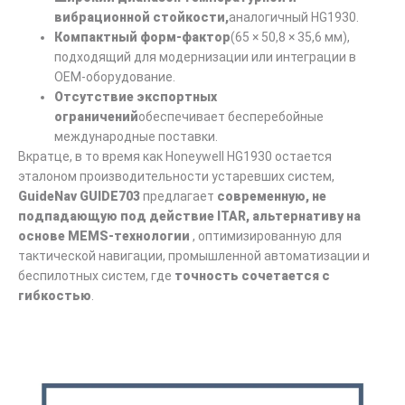
вибрационной стойкости,
аналогичный HG1930.
Компактный форм-фактор
(65 × 50,8 × 35,6 мм),
подходящий для модернизации или интеграции в
OEM-оборудование.
Отсутствие экспортных
ограничений
обеспечивает бесперебойные
международные поставки.
Вкратце, в то время как Honeywell HG1930 остается
эталоном производительности устаревших систем,
GuideNav GUIDE703
предлагает
современную, не
подпадающую под действие ITAR, альтернативу на
основе MEMS-технологии
, оптимизированную для
тактической навигации, промышленной автоматизации и
беспилотных систем, где
точность сочетается с
гибкостью
.