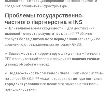
высокоточное позиционирование
без необходимости
создания локальной инфраструктуры.
Проблемы государственно-
частного партнерства в INS
✔
Длительное время сходимости
– для достижения
высокой точности результатов
метод PPP обычно
требует
более длительного периода инициализации
по
сравнению с традиционными методами GNSS.
✔
Зависимость от корректирующих данных
– Точность
PPP в значительной степени зависит от
наличия точных
данных об орбите и часах
.
✔
Подверженность помехам сигнала
– Как и все системы
на основе GNSS, PPP может страдать от
потери сигнала
в
городских условиях
или
лесах
, что влияет на точность
позиционирования.