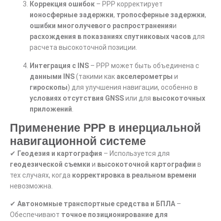
Коррекция ошибок
– PPP корректирует
ионосферные задержки
,
тропосферные задержки
,
ошибки многолучевого распространения
и
расхождения в показаниях спутниковых часов
для
расчета высокоточной позиции.
Интеграция с INS
– PPP может быть объединена с
данными INS
(такими как
акселерометры
и
гироскопы
) для улучшения навигации, особенно в
условиях отсутствия GNSS
или для
высокоточных
приложений
.
Применение PPP в инерциальной
навигационной системе
✔
Геодезия и картография
– Используется для
геодезической съемки
и
высокоточной картографии
в
тех случаях, когда
корректировка в реальном времени
невозможна.
✔
Автономные транспортные средства и БПЛА
–
Обеспечивают
точное позиционирование для