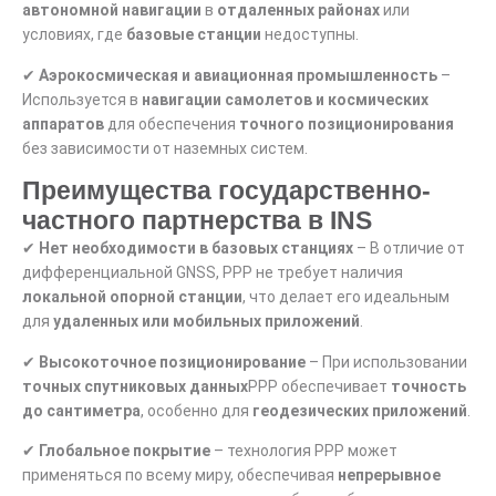
автономной навигации
в
отдаленных районах
или
условиях, где
базовые станции
недоступны.
✔
Аэрокосмическая и авиационная промышленность
–
Используется в
навигации самолетов и космических
аппаратов
для обеспечения
точного позиционирования
без зависимости от наземных систем.
Преимущества государственно-
частного партнерства в INS
✔
Нет необходимости в базовых станциях
– В отличие от
дифференциальной GNSS, PPP не требует наличия
локальной опорной станции
, что делает его идеальным
для
удаленных или мобильных приложений
.
✔
Высокоточное позиционирование
– При использовании
точных спутниковых данных
PPP обеспечивает
точность
до сантиметра
, особенно для
геодезических приложений
.
✔
Глобальное покрытие
– технология PPP может
применяться по всему миру, обеспечивая
непрерывное