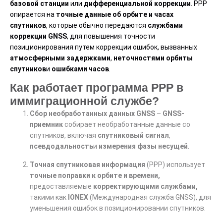
базовой станции
или
дифференциальной коррекции
. PPP
опирается на
точные данные об орбите и часах
спутников
, которые обычно передаются
службами
коррекции GNSS
, для повышения точности
позиционирования путем коррекции ошибок, вызванных
атмосферными задержками
,
неточностями орбиты
спутников
и
ошибками часов
.
Как работает программа PPP в
иммиграционной службе?
Сбор необработанных данных GNSS
–
GNSS-
приемник
собирает необработанные данные со
спутников, включая
спутниковый сигнал
,
псевдодальность
и
измерения фазы несущей
.
Точная спутниковая информация
(PPP) использует
точные поправки к орбите и времени,
предоставляемые
корректирующими службами,
такими как
IONEX
(Международная служба GNSS), для
уменьшения ошибок в позиционировании спутников.