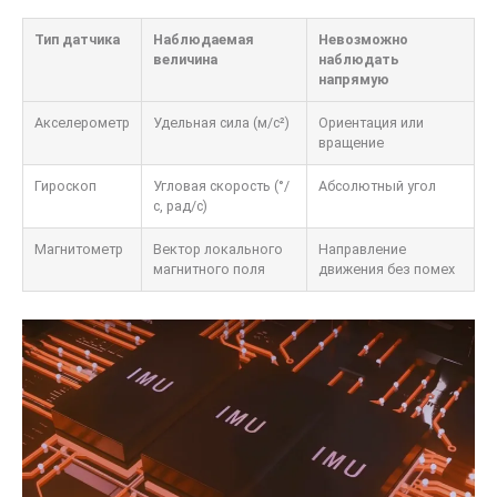
Тип датчика
Наблюдаемая
Невозможно
величина
наблюдать
напрямую
Акселерометр
Удельная сила (м/с²)
Ориентация или
вращение
Гироскоп
Угловая скорость (°/
Абсолютный угол
с, рад/с)
Магнитометр
Вектор локального
Направление
магнитного поля
движения без помех