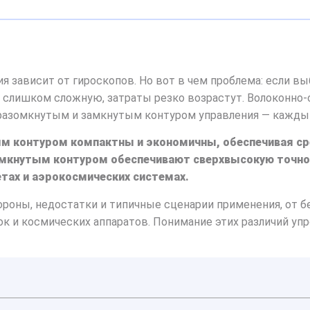
ия зависит от гироскопов. Но вот в чем проблема: если 
ь слишком сложную, затраты резко возрастут. Волоконно
 разомкнутым и замкнутым контуром управления — каждый
м контуром компактны и экономичны, обеспечивая сре
мкнутым контуром обеспечивают сверхвысокую точность
ах и ​​аэрокосмических системах.
ороны, недостатки и типичные сценарии применения, от б
 и космических аппаратов. Понимание этих различий упр