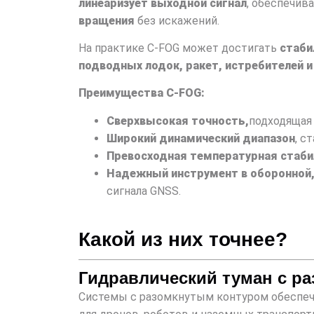
линеаризует выходной сигнал
, обеспечив
вращения
без искажений.
На практике C-FOG может достигать
стаби
подводных лодок, ракет, истребителей и
Преимущества C-FOG:
Сверхвысокая точность,
подходящая 
Широкий динамический диапазон
, с
Превосходная температурная стаб
Надежный инструмент в оборонной,
сигнала GNSS.
Какой из них точнее?
Гидравлический туман с р
Системы с разомкнутым контуром обесп