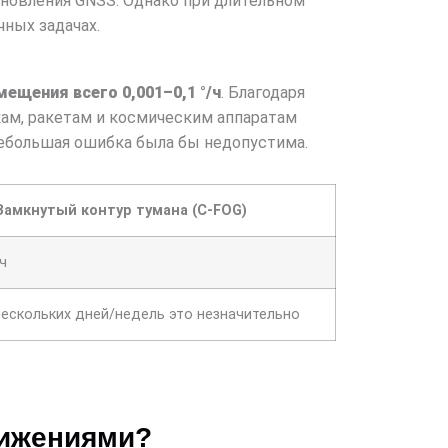
бновления GNSS. Однако при длительном
ных задачах.
ещения всего 0,001–0,1 °/ч
. Благодаря
ам, ракетам и космическим аппаратам
небольшая ошибка была бы недопустима.
Замкнутый контур тумана (C-FOG)
/ч
нескольких дней/недель это незначительно
вижениями?