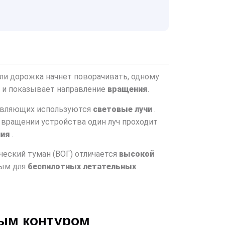
сли дорожка начнет поворачивать, одному
а и показывает направление
вращения
.
равляющих используются
световые лучи
.
 вращении устройства один луч проходит
ния
.
ческий туман (ВОГ) отличается
высокой
ным для
беспилотных летательных
тым контуром