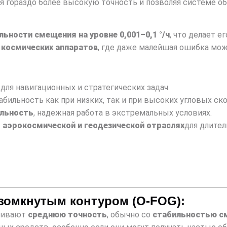
ая гораздо более высокую точность и позволяя системе 
льности смещения на уровне 0,001–0,1 °/ч
, что делает 
 космических аппаратов
, где даже малейшая ошибка мож
для навигационных и стратегических задач.
табильность как при низких, так и при высоких угловых ск
ильность
, надежная работа в экстремальных условиях.
 аэрокосмической и геодезической отраслях
для длител
азомкнутым контуром (O-FOG):
ечивают
среднюю точность
, обычно со
стабильностью см