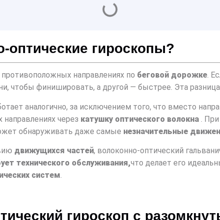
о-оптические гироскопы?
 противоположных направлениях по
беговой дорожке
. Е
и, чтобы финишировать, а другой — быстрее. Эта разниц
отает аналогично, за исключением того, что вместо нап
х направлениях через
катушку оптического волокна
. При
 может обнаруживать даже самые
незначительные движе
твию
движущихся частей
, волоконно-оптический гальвани
ует технического обслуживания,
что делает его идеаль
ических систем
.
птический гироскоп с разомкну