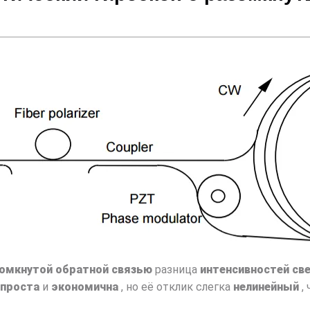
зомкнутой обратной связью
разница
интенсивностей св
проста
и
экономична
, но её отклик слегка
нелинейный
,