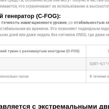
ных средств, особенно если они могут получать частые о
ивается, что ограничивает их использование в высокоточ
 генератор (C-FOG):
т
точность навигационного уровня
, со
стабильностью см
 стабильными во времени. Это позволяет подводным лодк
ких дней или даже недель без сигналов GNSS, где даже 
кий туман с разомкнутым контуром (O-FOG)
0,001–0,1 °
 несколько часов
В течение 
равляется с экстремальными д