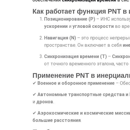
Как работает функция PNT в
Позиционирование (P)
– ИНС использ
ускорении
и
угловой скорости
во вре
Навигация (N)
– это процесс непрер
пространстве. Он включает в себя
ин
Синхронизация времени (T)
–
Синхро
от точного временного эталона, част
Применение PNT в инерциал
✔
Военное и оборонное применение
– Обе
✔
Автономные транспортные средства и
и
дронов
.
✔
Аэрокосмические и космические мисси
большие расстояния
.