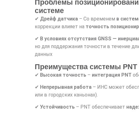
Проблемы позиционирования
системе
✔
Дрейф датчика
– Со временем
в систем
коррекции влияет на
точность позициони
✔
В условиях отсутствия GNSS — инерциа
но для поддержания точности в течение д
данных
Преимущества системы PNT 
✔
Высокая точность
–
интеграция PNT
об
✔
Непрерывная работа
– ИНС может обес
или в городских каньонах).
✔
Устойчивость
– PNT обеспечивает
наде