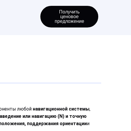
Получить
ценовое
предложение
поненты любой
навигационной системы
,
наведение или навигацию (N) и точную
положения, поддержания ориентации
и