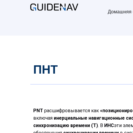
Домашняя 
ПНТ
PNT
расшифровывается как
«позициониро
включая
инерциальные навигационные си
синхронизацию времени (T)
. В
ИНС
эти эле
обеспечения
синхронизации времени
в сис