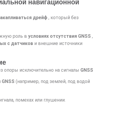
иальной навигационной
накапливаться дрейф
, который без
ажную роль в
условиях отсутствия GNSS
,
ых с датчиков
и внешние источники
ме
з опоры исключительно на сигналы
GNSS
я GNSS
(например, под землей, под водой
игнала, помехах или глушении.