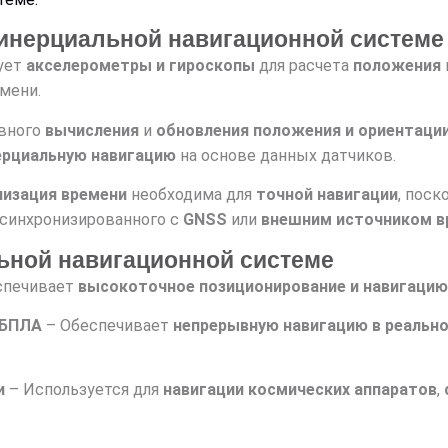
 инерциальной навигационной системе
ует
акселерометры и гироскопы
для расчета
положения
мени.
ывного
вычисления
и
обновления положения и ориентаци
ерциальную навигацию
на основе данных датчиков.
низация времени
необходима для
точной навигации
, поск
о синхронизированного с
GNSS
или
внешним источником в
ьной навигационной системе
спечивает
высокоточное позиционирование и навигацию
 БПЛА
– Обеспечивает
непрерывную навигацию в реальн
и
– Используется для
навигации космических аппаратов
,