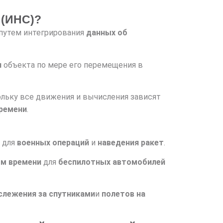
 (ИНС)?
путем интегрирования
данных об
и
объекта по мере его перемещения в
ольку все движения и вычисления зависят
ремени
.
для
военных операций
и
наведения ракет
.
ом времени
для
беспилотных автомобилей
слежения за спутниками
и
полетов на