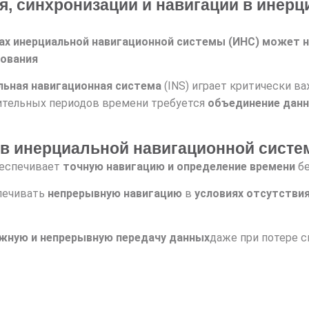
, синхронизации и навигации в инерц
ах инерциальной навигационной системы (ИНС) может 
рования
льная навигационная система
(INS) играет критически в
лительных периодов времени требуется
объединение данн
в инерциальной навигационной систе
еспечивает
точную навигацию и определение времени
бе
печивать
непрерывную навигацию
в
условиях отсутстви
жную и непрерывную передачу данных
даже при потере с