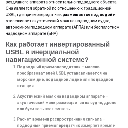
воздушного аппарата относительно подводного объекта.
Она является обратной по отношению к традиционной
USBL, где приемопередатчик
размещается под водой
и
отслеживает акустический маяк на надводном судне,
автономном подводном аппарате (АППА) или беспилотном
надводном аппарате (БНА).
Как работает инвертированный
USBL в инерциальной
навигационной системе?
Подводный приемопередатчик
–
массив
преобразователей USBL устанавливается на
морском дне, подводной лодке или подводной
станции
.
Акустический маяк на надводном аппарате
–
акустический маяк размещается на судне, дроне
или буе
и посылает сигналы.
Расчет времени распространения сигнала
–
подводный приемопередатчик
измеряет время и