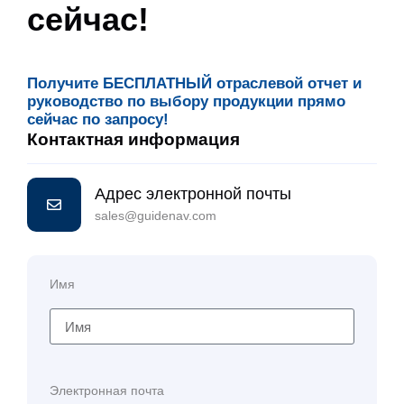
сейчас!
Получите БЕСПЛАТНЫЙ отраслевой отчет и
руководство по выбору продукции прямо
сейчас по запросу!
Контактная информация
Адрес электронной почты
sales@guidenav.com
Имя
Электронная почта