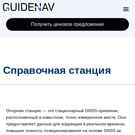
Получить ценовое предложение
Справочная станция
Опорная
станция
— это
стационарный GNSS-приемник,
расположенный в
известном, точно измеренном месте
. Она
предоставляет
данные для коррекции в реальном времени,
повышая точность позиционирования на основе GNSS за