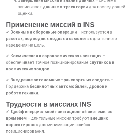
Завершение миссии и анализ данных
– система
записывает
данные о траектории
для последующей
оценки.
Применение миссий в INS
✔
Военные и оборонные операции
– используется в
ракетах, подводных лодках и самолетах
для точного
наведения на цель.
✔
Космическая и аэрокосмическая навигация
–
обеспечивает точное позиционирование
спутников и
космических зондов
.
✔
Внедрение автономных транспортных средств
–
Поддержка
беспилотных автомобилей, дронов и
робототехники
.
Трудности в миссиях INS
✔
Дрейф инерциальной навигационной системы со
временем
– длительные миссии требуют
внешних
корректировок
для минимизации ошибок
позиционирования.