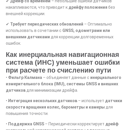
✔
Дрейф со временем
– Небольшие ошибки датчиков
накапливаются, что приводит к
дрейфу положения
без
внешней коррекции.
✔
Требует периодических обновлений
– Оптимально
использовать в сочетании с
GNSS, одометрами или
внешними датчиками
для коррекции долговременных
ошибок.
Как инерциальная навигационная
система (ИНС) уменьшает ошибки
при расчете по счислению пути
•
Фильтр Калмана
– объединяет данные с
инерциального
измерительного блока (IMU), системы GNSS и внешних
датчиков
для минимизации дрейфа.
•
Интеграция нескольких датчиков
– использует
датчики
скорости вращения колес, барометры и камеры
для
повышения точности.
•
Поддержка GNSS
– Периодически корректирует
дрейф