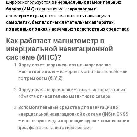
широко используется в
инерциальных измерительных
блоках (ИМУ)
в дополнение к
гироскопам и
акселерометрам
, повышая точность навигации в
самолетах, беспилотных летательных аппаратах,
подводных лодках и наземных транспортных средствах
.
Как работает магнитометр в
инерциальной навигационной
системе (ИНС)?
Определяет напряженность и направление
магнитного поля
– измеряет магнитное поле Земли
по
трем осям (X, Y, Z)
.
Определяет направление
– вычисляет ориентацию
объекта
относительно магнитного севера
.
Вспомогательные средства для навигации по
инерциальной навигационной системе (INS) и GNSS
– используются для
коррекции курса и компенсации
дрейфа
в сочетании с гироскопами.