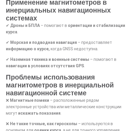
Применение магнитометров в
инерциальных навигационных
системах
✔
Дроны и БПЛА
– помогают в
ориентации и стабилизации
курса
.
✔
Морская и подводная навигация
– предоставляет
информацию о курсе,
когда GNSS недоступна.
✔
Наземная техника и военные системы
– помогают в
навигации в условиях отсутствия GPS
.
Проблемы использования
магнитометров в инерциальной
навигационной системе
❌
Магнитные помехи
– расположенные рядом
электронные устройства или металлические конструкции
могут
искажать показания
.
❌
Не такие точные, как гироскопы
– используются в
основном для
оценки курса
, а не для точного управления